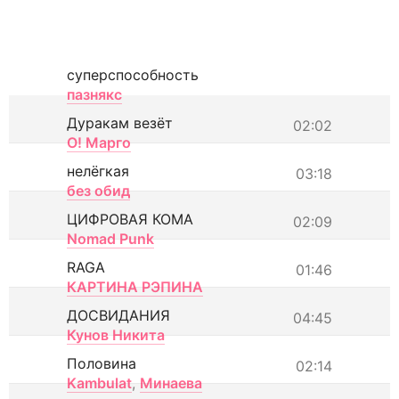
суперспособность
пазнякс
Дуракам везёт
02:02
О! Марго
нелёгкая
03:18
без обид
ЦИФРОВАЯ КОМА
02:09
Nomad Punk
RAGA
01:46
КАРТИНА РЭПИНА
ДОСВИДАНИЯ
04:45
Кунов Никита
Половина
02:14
Kambulat
,
Минаева