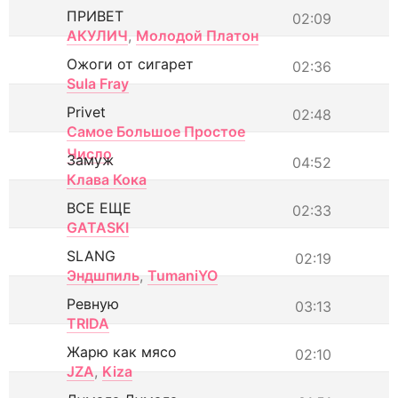
ПРИВЕТ
02:09
АКУЛИЧ
,
Молодой Платон
Ожоги от сигарет
02:36
Sula Fray
Privet
02:48
Самое Большое Простое
Число
Замуж
04:52
Клава Кока
ВСЕ ЕЩЕ
02:33
GATASKI
SLANG
02:19
Эндшпиль
,
TumaniYO
Ревную
03:13
TRIDA
Жарю как мясо
02:10
JZA
,
Kiza