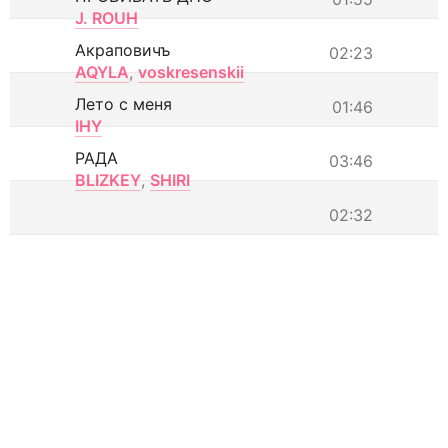
J. ROUH
Акраповичъ
02:23
AQYLA
,
voskresenskii
Лето с меня
01:46
IHY
РАДА
03:46
BLIZKEY
,
SHIRI
02:32