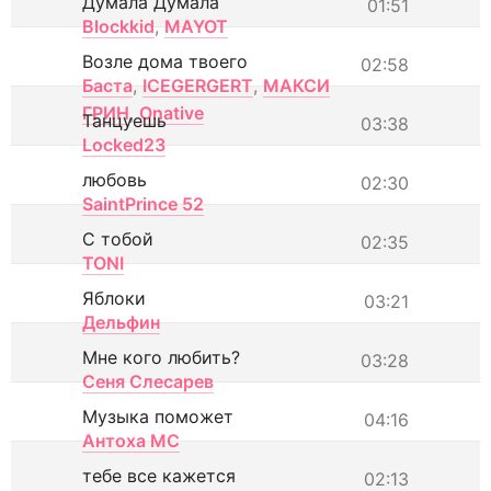
Думала Думала
01:51
Blockkid
,
MAYOT
Возле дома твоего
02:58
Баста
,
ICEGERGERT
,
МАКСИ
ГРИН
,
Onative
Танцуешь
03:38
Locked23
любовь
02:30
SaintPrince 52
С тобой
02:35
TONI
Яблоки
03:21
Дельфин
Мне кого любить?
03:28
Сеня Слесарев
Музыка поможет
04:16
Антоха МС
тебе все кажется
02:13