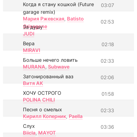
Когда я стану кошкой (Future
03:07
garage remix)
Мария Ржевская
,
Batisto
02:53
Grisagone
За душу
JUDI
Вера
02:18
MIRAVI
Больше нечего ловить
02:33
MURANA
,
Subwave
Затонированный ваз
02:06
Витя АК
ХОЧУ ОСТРОГО
01:58
POLINA CHILI
Песня о смелых
02:33
Кирилл Коперник
,
Paella
Слух
03:36
Biicla
,
MAYOT