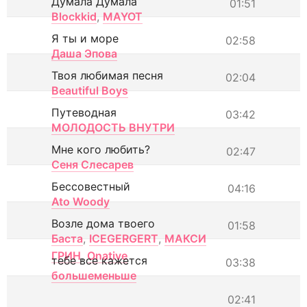
Думала Думала
01:51
Blockkid
,
MAYOT
Я ты и море
02:58
Даша Эпова
Твоя любимая песня
02:04
Beautiful Boys
Путеводная
03:42
МОЛОДОСТЬ ВНУТРИ
Мне кого любить?
02:47
Сеня Слесарев
Бессовестный
04:16
Ato Woody
Возле дома твоего
01:58
Баста
,
ICEGERGERT
,
МАКСИ
ГРИН
,
Onative
тебе все кажется
03:38
большеменьше
02:41