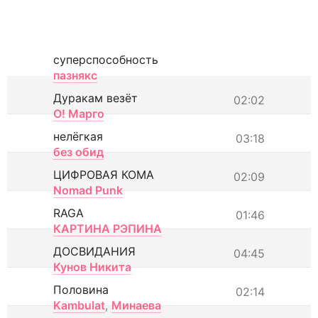
суперспособность
пазнякс
Дуракам везёт
02:02
О! Марго
нелёгкая
03:18
без обид
ЦИФРОВАЯ КОМА
02:09
Nomad Punk
RAGA
01:46
КАРТИНА РЭПИНА
ДОСВИДАНИЯ
04:45
Кунов Никита
Половина
02:14
Kambulat
,
Минаева