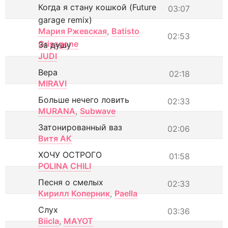
Когда я стану кошкой (Future
03:07
garage remix)
Мария Ржевская
,
Batisto
02:53
Grisagone
За душу
JUDI
Вера
02:18
MIRAVI
Больше нечего ловить
02:33
MURANA
,
Subwave
Затонированный ваз
02:06
Витя АК
ХОЧУ ОСТРОГО
01:58
POLINA CHILI
Песня о смелых
02:33
Кирилл Коперник
,
Paella
Слух
03:36
Biicla
,
MAYOT