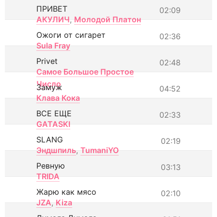
ПРИВЕТ
02:09
АКУЛИЧ
,
Молодой Платон
Ожоги от сигарет
02:36
Sula Fray
Privet
02:48
Самое Большое Простое
Число
Замуж
04:52
Клава Кока
ВСЕ ЕЩЕ
02:33
GATASKI
SLANG
02:19
Эндшпиль
,
TumaniYO
Ревную
03:13
TRIDA
Жарю как мясо
02:10
JZA
,
Kiza