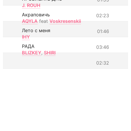
J. ROUH
Акраповичъ
02:23
AQYLA
feat
Voskresenskii
Лето с меня
01:46
IHY
РАДА
03:46
BLIZKEY
,
SHIRI
02:32