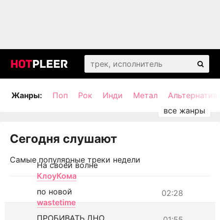
Жанры:
Поп
Рок
Инди
Метал
Альтернатив
Сегодня слушают
Самые популярные треки недели
На своей волне
КлоуКома
по новой
02:28
wastetime
ПРОБИВАТЬ ДНО
01:55