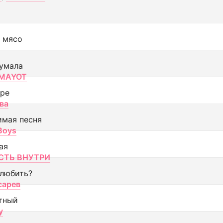
 мясо
умала
MAYOT
оре
ва
имая песня
 Boys
ая
ТЬ ВНУТРИ
 любить?
сарев
тный
y