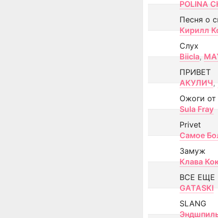
POLINA CH
Песня о 
Кирилл К
Слух
Biicla
,
MA
ПРИВЕТ
АКУЛИЧ
,
Ожоги от
Sula Fray
Privet
Самое Бо
Замуж
Клава Ко
ВСЕ ЕЩЕ
GATASKI
SLANG
Эндшпил