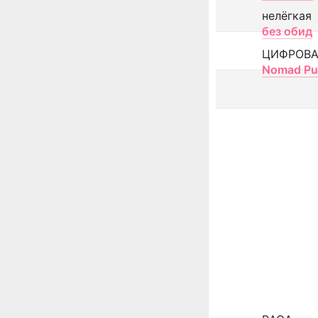
нелёгкая
без обид
ЦИФРОВА
Nomad Pu