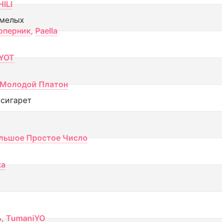
ILI
смелых
оперник
,
Paella
YOT
Молодой Платон
 сигарет
льшое Простое Число
ка
ь
,
TumaniYO