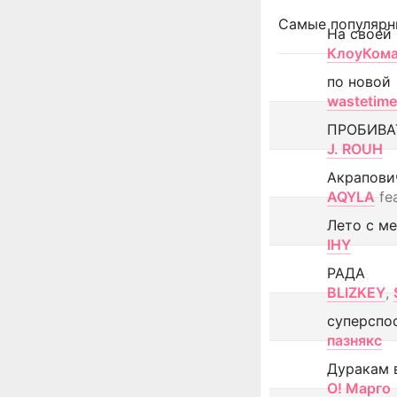
Самые популярн
На своей
КлоуКом
по новой
wastetime
ПРОБИВА
J. ROUH
Акрапови
AQYLA
fe
Лето с м
IHY
РАДА
BLIZKEY
,
суперспо
пазнякс
Дуракам 
О! Марго