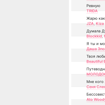
Ревную
TRIDA
Жарю как
JZA
,
Kiza
Думала Д
Blockkid
,
Я ты и м
Даша Эпо
Твоя люб
Beautiful
Путеводн
МОЛОДОС
Мне кого
Сеня Сле
Бессовес
Ato Wood