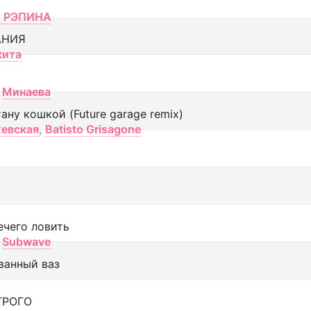
 РЭПИНА
АНИЯ
кита
Минаева
тану кошкой (Future garage remix)
евская
,
Batisto Grisagone
ечего ловить
Subwave
ванный ваз
ТРОГО