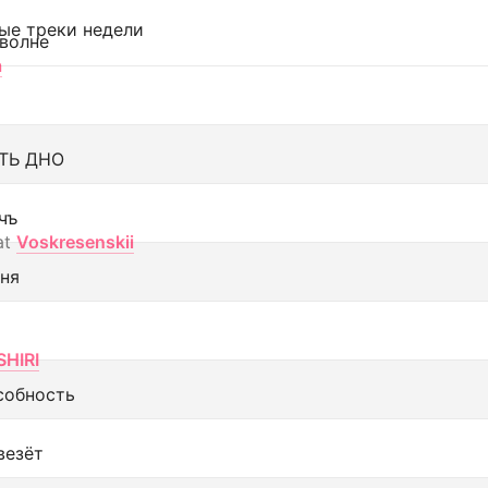
ые треки недели
 волне
а
ТЬ ДНО
чъ
at
Voskresenskii
еня
SHIRI
собность
везёт