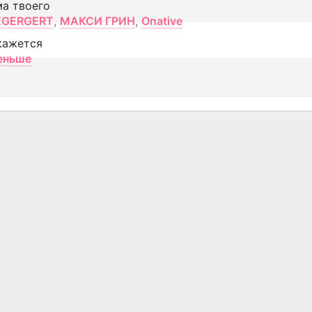
ма твоего
EGERGERT
,
МАКСИ ГРИН
,
Onative
кажется
еньше