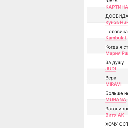
RAGA
КАРТИНА
ДОСВИД
Кунов Ни
Половина
Kambulat
,
Когда я с
Мария Рж
За душу
JUDI
Вера
MIRAVI
Больше н
MURANA
,
Затониро
Витя АК
ХОЧУ ОС