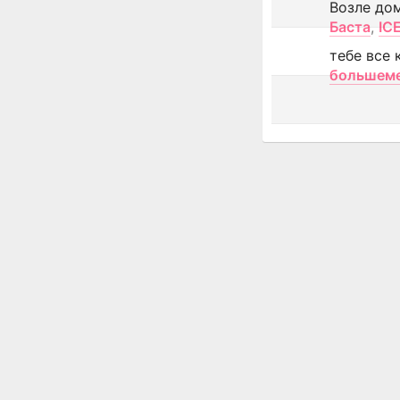
Возле до
Баста
,
IC
тебе все 
большем