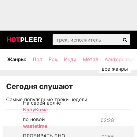
Жанры:
Поп
Рок
Инди
Метал
Альтернатив
Сегодня слушают
Самые популярные треки недели
На своей волне
КлоуКома
по новой
02:28
wastetime
ПРОБИВАТЬ ДНО
01:55