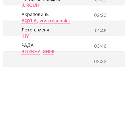
J. ROUH
Акраповичъ
02:23
AQYLA
,
voskresenskii
Лето с меня
01:46
IHY
РАДА
03:46
BLIZKEY
,
SHIRI
02:32