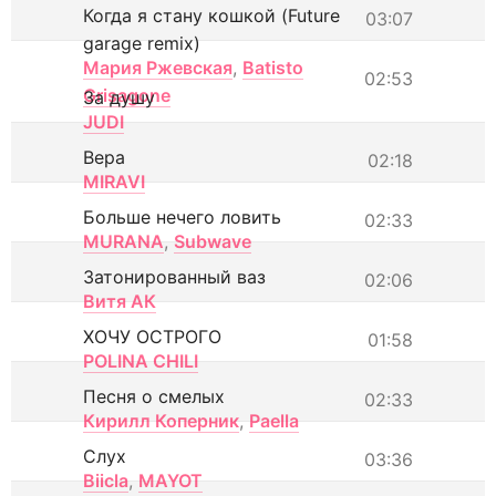
Когда я стану кошкой (Future
03:07
garage remix)
Мария Ржевская
,
Batisto
02:53
Grisagone
За душу
JUDI
Вера
02:18
MIRAVI
Больше нечего ловить
02:33
MURANA
,
Subwave
Затонированный ваз
02:06
Витя АК
ХОЧУ ОСТРОГО
01:58
POLINA CHILI
Песня о смелых
02:33
Кирилл Коперник
,
Paella
Слух
03:36
Biicla
,
MAYOT