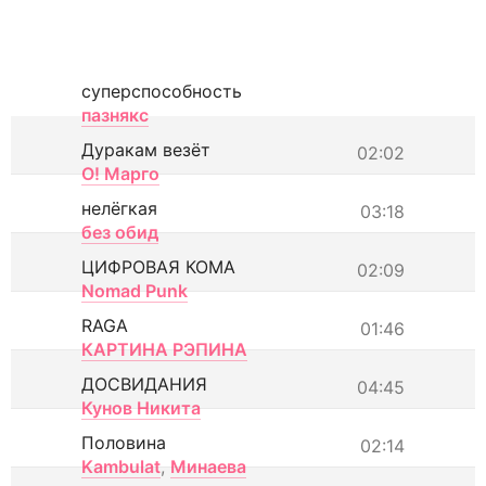
суперспособность
пазнякс
Дуракам везёт
02:02
О! Марго
нелёгкая
03:18
без обид
ЦИФРОВАЯ КОМА
02:09
Nomad Punk
RAGA
01:46
КАРТИНА РЭПИНА
ДОСВИДАНИЯ
04:45
Кунов Никита
Половина
02:14
Kambulat
,
Минаева