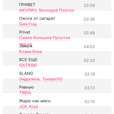
ПРИВЕТ
02:09
АКУЛИЧ
,
Молодой Платон
Ожоги от сигарет
02:36
Sula Fray
Privet
02:48
Самое Большое Простое
Число
Замуж
04:52
Клава Кока
ВСЕ ЕЩЕ
02:33
GATASKI
SLANG
02:19
Эндшпиль
,
TumaniYO
Ревную
03:13
TRIDA
Жарю как мясо
02:10
JZA
,
Kiza