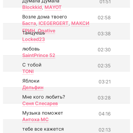
Думала Думала
01:51
Blockkid
,
MAYOT
Возле дома твоего
02:58
Баста
,
ICEGERGERT
,
МАКСИ
ГРИН
,
Onative
Танцуешь
03:38
Locked23
любовь
02:30
SaintPrince 52
С тобой
02:35
TONI
Яблоки
03:21
Дельфин
Мне кого любить?
03:28
Сеня Слесарев
Музыка поможет
04:16
Антоха МС
тебе все кажется
02:13