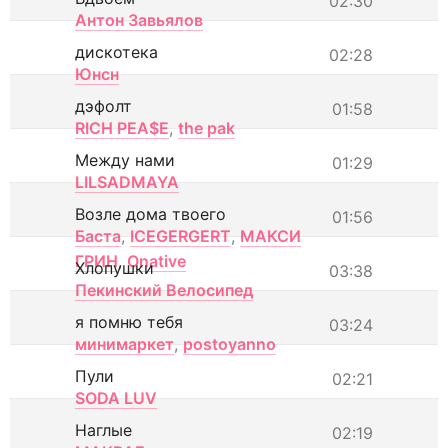
02:30
Антон Завьялов
дискотека
02:28
Юнсн
дэфолт
01:58
RICH PEA$E
,
the pak
Между нами
01:29
LILSADMAYA
Возле дома твоего
01:56
Баста
,
ICEGERGERT
,
МАКСИ
ГРИН
,
Onative
Хлопушки
03:38
Пекинский Велосипед
я помню тебя
03:24
минимаркет
,
postoyanno
Пули
02:21
SODA LUV
Наглые
02:19