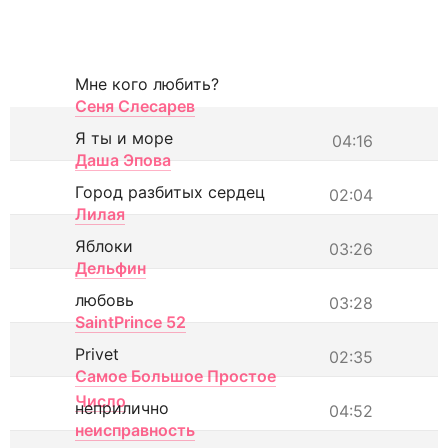
Мне кого любить?
Сеня Слесарев
Я ты и море
04:16
Даша Эпова
Город разбитых сердец
02:04
Лилая
Яблоки
03:26
Дельфин
любовь
03:28
SaintPrince 52
Privet
02:35
Самое Большое Простое
Число
неприлично
04:52
неисправность