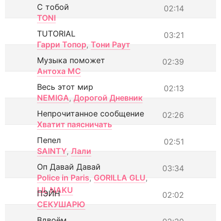
С тобой
02:14
TONI
TUTORIAL
03:21
Гарри Топор
,
Тони Раут
Музыка поможет
02:39
Антоха МС
Весь этот мир
02:13
NEMIGA
,
Дорогой Дневник
Непрочитанное сообщение
02:26
Хватит паясничать
Пепел
02:51
SAINTY
,
Лали
Оп Давай Давай
03:34
Police in Paris
,
GORILLA GLU
,
LIL NAKU
ПЭЙН
02:02
СЕКУШАРЮ
Вдвоём