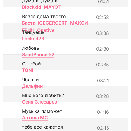
Думала Думала
01:51
Blockkid
,
MAYOT
Возле дома твоего
02:58
Баста
,
ICEGERGERT
,
МАКСИ
ГРИН
,
Onative
Танцуешь
03:38
Locked23
любовь
02:30
SaintPrince 52
С тобой
02:35
TONI
Яблоки
03:21
Дельфин
Мне кого любить?
03:28
Сеня Слесарев
Музыка поможет
04:16
Антоха МС
тебе все кажется
02:13