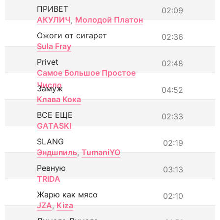
ПРИВЕТ
02:09
АКУЛИЧ
,
Молодой Платон
Ожоги от сигарет
02:36
Sula Fray
Privet
02:48
Самое Большое Простое
Число
Замуж
04:52
Клава Кока
ВСЕ ЕЩЕ
02:33
GATASKI
SLANG
02:19
Эндшпиль
,
TumaniYO
Ревную
03:13
TRIDA
Жарю как мясо
02:10
JZA
,
Kiza