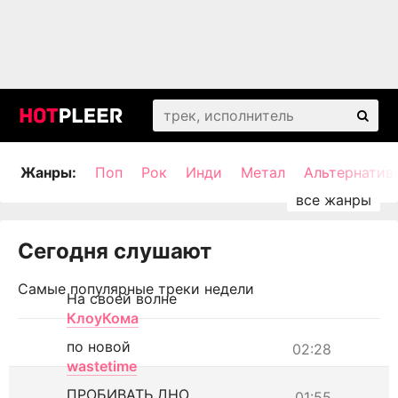
Жанры:
Поп
Рок
Инди
Метал
Альтернатив
Сегодня слушают
Самые популярные треки недели
На своей волне
КлоуКома
по новой
02:28
wastetime
ПРОБИВАТЬ ДНО
01:55