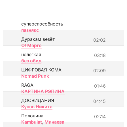
суперспособность
пазнякс
Дуракам везёт
02:02
О! Марго
нелёгкая
03:18
без обид
ЦИФРОВАЯ КОМА
02:09
Nomad Punk
RAGA
01:46
КАРТИНА РЭПИНА
ДОСВИДАНИЯ
04:45
Кунов Никита
Половина
02:14
Kambulat
,
Минаева