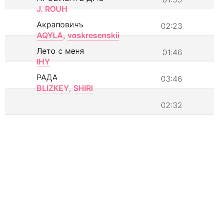
J. ROUH
Акраповичъ
02:23
AQYLA
,
voskresenskii
Лето с меня
01:46
IHY
РАДА
03:46
BLIZKEY
,
SHIRI
02:32