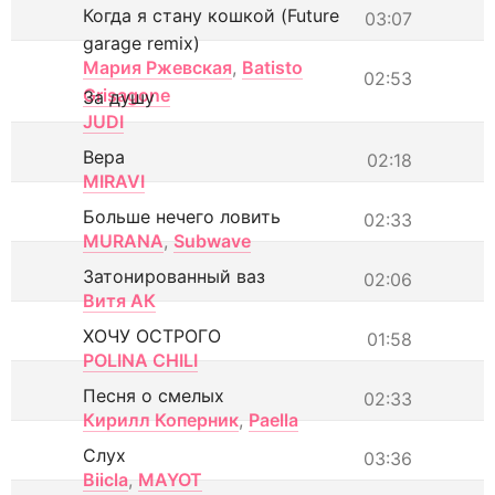
Когда я стану кошкой (Future
03:07
garage remix)
Мария Ржевская
,
Batisto
02:53
Grisagone
За душу
JUDI
Вера
02:18
MIRAVI
Больше нечего ловить
02:33
MURANA
,
Subwave
Затонированный ваз
02:06
Витя АК
ХОЧУ ОСТРОГО
01:58
POLINA CHILI
Песня о смелых
02:33
Кирилл Коперник
,
Paella
Слух
03:36
Biicla
,
MAYOT