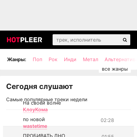
Жанры:
Поп
Рок
Инди
Метал
Альтернатив
Сегодня слушают
Самые популярные треки недели
На своей волне
КлоуКома
по новой
02:28
wastetime
ПРОБИВАТЬ ДНО
01:55