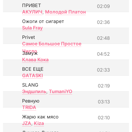
ПРИВЕТ
02:09
АКУЛИЧ
,
Молодой Платон
Ожоги от сигарет
02:36
Sula Fray
Privet
02:48
Самое Большое Простое
Число
Замуж
04:52
Клава Кока
ВСЕ ЕЩЕ
02:33
GATASKI
SLANG
02:19
Эндшпиль
,
TumaniYO
Ревную
03:13
TRIDA
Жарю как мясо
02:10
JZA
,
Kiza