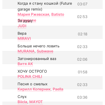
Когда я стану кошкой (Future
03:07
garage remix)
Мария Ржевская
,
Batisto
02:53
Grisagone
За душу
JUDI
Вера
02:18
MIRAVI
Больше нечего ловить
02:33
MURANA
,
Subwave
Затонированный ваз
02:06
Витя АК
ХОЧУ ОСТРОГО
01:58
POLINA CHILI
Песня о смелых
02:33
Кирилл Коперник
,
Paella
Слух
03:36
Biicla
,
MAYOT