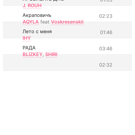
J. ROUH
Акраповичъ
02:23
AQYLA
feat
Voskresenskii
Лето с меня
01:46
IHY
РАДА
03:46
BLIZKEY
,
SHIRI
02:32