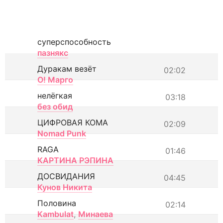
суперспособность
пазнякс
Дуракам везёт
02:02
О! Марго
нелёгкая
03:18
без обид
ЦИФРОВАЯ КОМА
02:09
Nomad Punk
RAGA
01:46
КАРТИНА РЭПИНА
ДОСВИДАНИЯ
04:45
Кунов Никита
Половина
02:14
Kambulat
,
Минаева