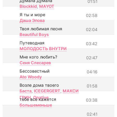
Думала Думала
01:51
Blockkid
,
MAYOT
Я ты и море
02:58
Даша Эпова
Твоя любимая песня
02:04
Beautiful Boys
Путеводная
03:42
МОЛОДОСТЬ ВНУТРИ
Мне кого любить?
02:47
Сеня Слесарев
Бессовестный
04:16
Ato Woody
Возле дома твоего
01:58
Баста
,
ICEGERGERT
,
МАКСИ
ГРИН
,
Onative
тебе все кажется
03:38
большеменьше
02:41