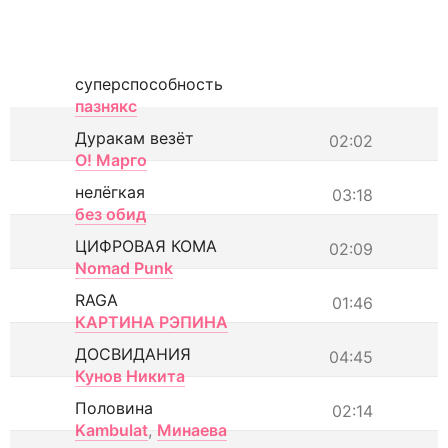
суперспособность
пазнякс
Дуракам везёт
02:02
О! Марго
нелёгкая
03:18
без обид
ЦИФРОВАЯ КОМА
02:09
Nomad Punk
RAGA
01:46
КАРТИНА РЭПИНА
ДОСВИДАНИЯ
04:45
Кунов Никита
Половина
02:14
Kambulat
,
Минаева