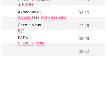
J. ROUH
Акраповичъ
02:23
AQYLA
feat
Voskresenskii
Лето с меня
01:46
IHY
РАДА
03:46
BLIZKEY
,
SHIRI
02:32