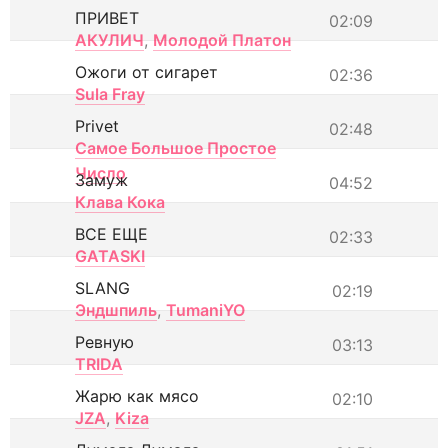
ПРИВЕТ
02:09
АКУЛИЧ
,
Молодой Платон
Ожоги от сигарет
02:36
Sula Fray
Privet
02:48
Самое Большое Простое
Число
Замуж
04:52
Клава Кока
ВСЕ ЕЩЕ
02:33
GATASKI
SLANG
02:19
Эндшпиль
,
TumaniYO
Ревную
03:13
TRIDA
Жарю как мясо
02:10
JZA
,
Kiza