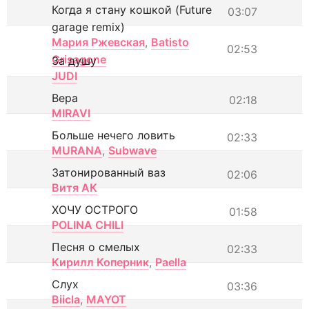
Когда я стану кошкой (Future
03:07
garage remix)
Мария Ржевская
,
Batisto
02:53
Grisagone
За душу
JUDI
Вера
02:18
MIRAVI
Больше нечего ловить
02:33
MURANA
,
Subwave
Затонированный ваз
02:06
Витя АК
ХОЧУ ОСТРОГО
01:58
POLINA CHILI
Песня о смелых
02:33
Кирилл Коперник
,
Paella
Слух
03:36
Biicla
,
MAYOT