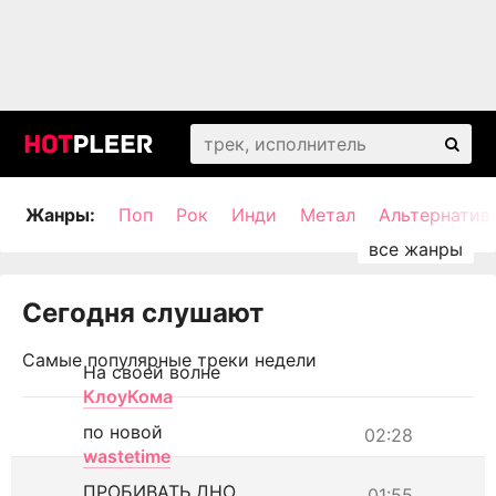
Жанры:
Поп
Рок
Инди
Метал
Альтернатив
Сегодня слушают
Самые популярные треки недели
На своей волне
КлоуКома
по новой
02:28
wastetime
ПРОБИВАТЬ ДНО
01:55