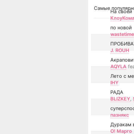
Самые популярн
На своей
КлоуКом
по новой
wastetime
ПРОБИВА
J. ROUH
Акрапови
AQYLA
fe
Лето с м
IHY
РАДА
BLIZKEY
,
суперспо
пазнякс
Дуракам 
О! Марго