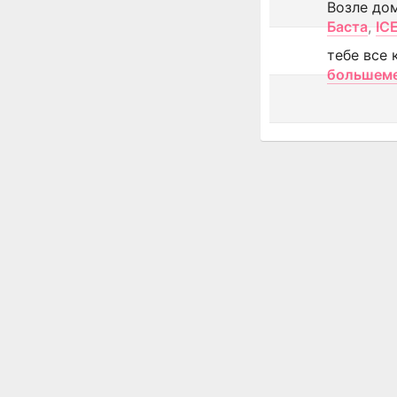
Возле до
Баста
,
IC
тебе все 
большем