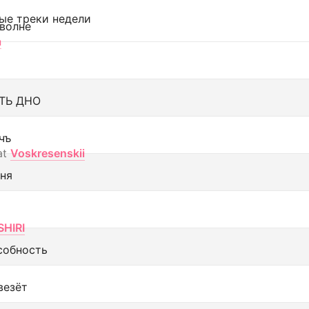
ые треки недели
 волне
а
ТЬ ДНО
чъ
at
Voskresenskii
еня
SHIRI
собность
везёт