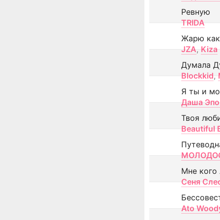
Ревную
TRIDA
Жарю как
JZA
,
Kiza
Думала Д
Blockkid
,
Я ты и м
Даша Эпо
Твоя люб
Beautiful
Путеводн
МОЛОДОС
Мне кого
Сеня Сле
Бессовес
Ato Wood