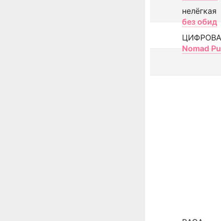
нелёгкая
без обид
ЦИФРОВА
Nomad Pu