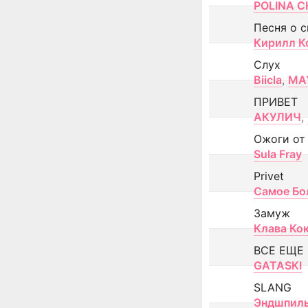
POLINA CH
Песня о 
Кирилл К
Слух
Biicla
,
MA
ПРИВЕТ
АКУЛИЧ
,
Ожоги от
Sula Fray
Privet
Самое Бо
Замуж
Клава Ко
ВСЕ ЕЩЕ
GATASKI
SLANG
Эндшпил