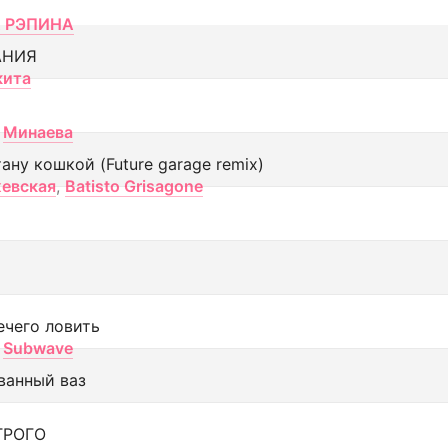
 РЭПИНА
АНИЯ
кита
Минаева
тану кошкой (Future garage remix)
евская
,
Batisto Grisagone
ечего ловить
Subwave
ванный ваз
ТРОГО