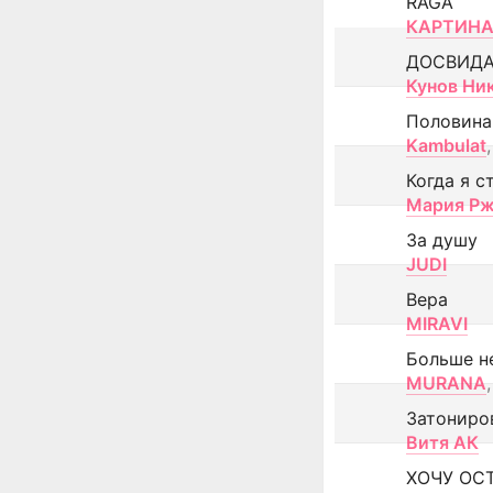
RAGA
КАРТИНА
ДОСВИД
Кунов Ни
Половина
Kambulat
,
Когда я с
Мария Рж
За душу
JUDI
Вера
MIRAVI
Больше н
MURANA
,
Затониро
Витя АК
ХОЧУ ОС