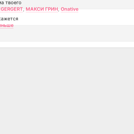
ма твоего
EGERGERT
,
МАКСИ ГРИН
,
Onative
кажется
еньше