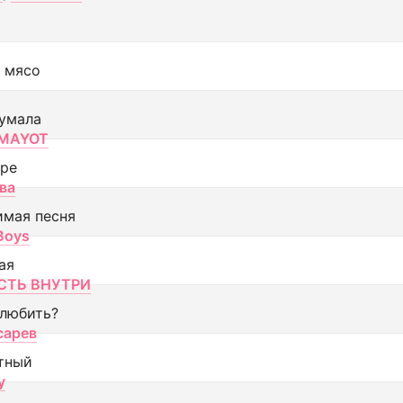
 мясо
умала
MAYOT
оре
ва
имая песня
 Boys
ая
ТЬ ВНУТРИ
 любить?
сарев
тный
y