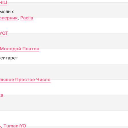
ILI
смелых
оперник
,
Paella
YOT
Молодой Платон
 сигарет
льшое Простое Число
ка
ь
,
TumaniYO