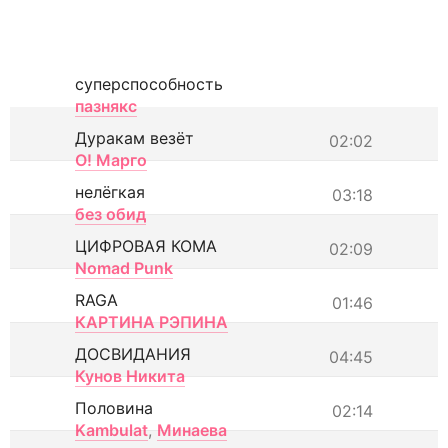
суперспособность
пазнякс
Дуракам везёт
02:02
О! Марго
нелёгкая
03:18
без обид
ЦИФРОВАЯ КОМА
02:09
Nomad Punk
RAGA
01:46
КАРТИНА РЭПИНА
ДОСВИДАНИЯ
04:45
Кунов Никита
Половина
02:14
Kambulat
,
Минаева