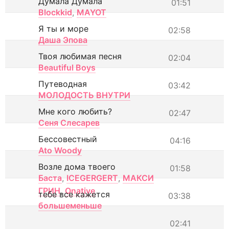
Думала Думала
01:51
Blockkid
,
MAYOT
Я ты и море
02:58
Даша Эпова
Твоя любимая песня
02:04
Beautiful Boys
Путеводная
03:42
МОЛОДОСТЬ ВНУТРИ
Мне кого любить?
02:47
Сеня Слесарев
Бессовестный
04:16
Ato Woody
Возле дома твоего
01:58
Баста
,
ICEGERGERT
,
МАКСИ
ГРИН
,
Onative
тебе все кажется
03:38
большеменьше
02:41