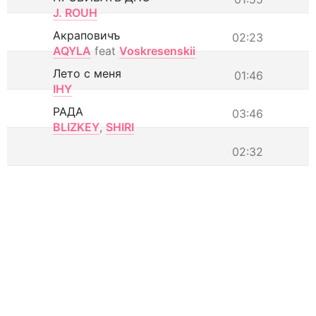
J. ROUH
Акраповичъ
02:23
AQYLA
feat
Voskresenskii
Лето с меня
01:46
IHY
РАДА
03:46
BLIZKEY
,
SHIRI
02:32