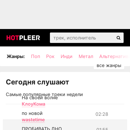
Жанры:
Поп
Рок
Инди
Метал
Альтернатив
Сегодня слушают
Самые популярные треки недели
На своей волне
КлоуКома
по новой
02:28
wastetime
ПРОБИВАТЬ ДНО
01:55