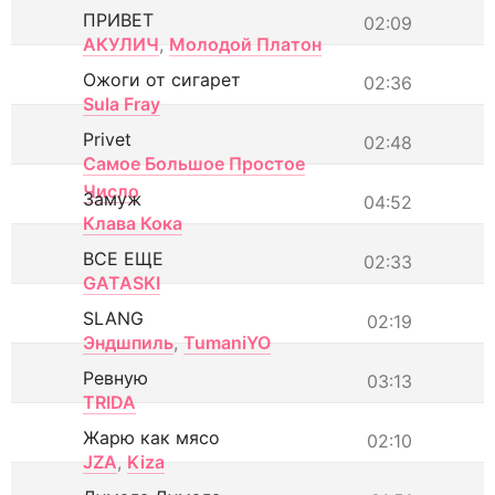
ПРИВЕТ
02:09
АКУЛИЧ
,
Молодой Платон
Ожоги от сигарет
02:36
Sula Fray
Privet
02:48
Самое Большое Простое
Число
Замуж
04:52
Клава Кока
ВСЕ ЕЩЕ
02:33
GATASKI
SLANG
02:19
Эндшпиль
,
TumaniYO
Ревную
03:13
TRIDA
Жарю как мясо
02:10
JZA
,
Kiza