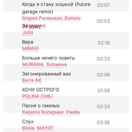
Когда я стану кошкой (Future
03:07
garage remix)
Мария Ржевская
,
Batisto
02:53
Grisagone
За душу
JUDI
Вера
02:18
MIRAVI
Больше нечего ловить
02:33
MURANA
,
Subwave
Затонированный ваз
02:06
Витя АК
ХОЧУ ОСТРОГО
01:58
POLINA CHILI
Песня о смелых
02:33
Кирилл Коперник
,
Paella
Слух
03:36
Biicla
,
MAYOT