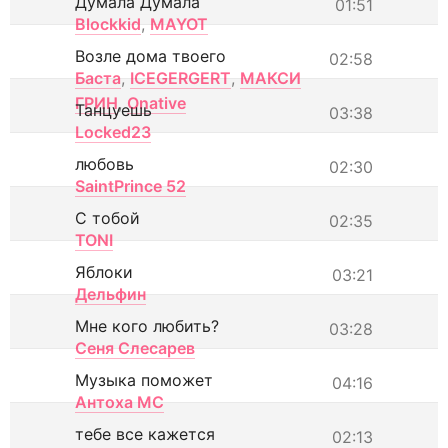
Думала Думала
01:51
Blockkid
,
MAYOT
Возле дома твоего
02:58
Баста
,
ICEGERGERT
,
МАКСИ
ГРИН
,
Onative
Танцуешь
03:38
Locked23
любовь
02:30
SaintPrince 52
С тобой
02:35
TONI
Яблоки
03:21
Дельфин
Мне кого любить?
03:28
Сеня Слесарев
Музыка поможет
04:16
Антоха МС
тебе все кажется
02:13