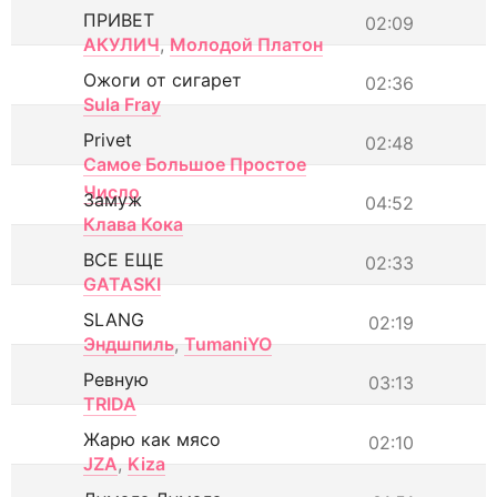
ПРИВЕТ
02:09
АКУЛИЧ
,
Молодой Платон
Ожоги от сигарет
02:36
Sula Fray
Privet
02:48
Самое Большое Простое
Число
Замуж
04:52
Клава Кока
ВСЕ ЕЩЕ
02:33
GATASKI
SLANG
02:19
Эндшпиль
,
TumaniYO
Ревную
03:13
TRIDA
Жарю как мясо
02:10
JZA
,
Kiza