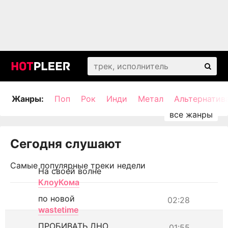
Жанры:
Поп
Рок
Инди
Метал
Альтернатив
Сегодня слушают
Самые популярные треки недели
На своей волне
КлоуКома
по новой
02:28
wastetime
ПРОБИВАТЬ ДНО
01:55