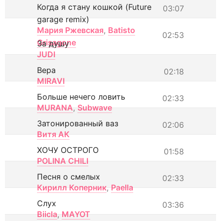
Когда я стану кошкой (Future
03:07
garage remix)
Мария Ржевская
,
Batisto
02:53
Grisagone
За душу
JUDI
Вера
02:18
MIRAVI
Больше нечего ловить
02:33
MURANA
,
Subwave
Затонированный ваз
02:06
Витя АК
ХОЧУ ОСТРОГО
01:58
POLINA CHILI
Песня о смелых
02:33
Кирилл Коперник
,
Paella
Слух
03:36
Biicla
,
MAYOT