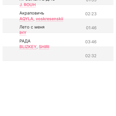
J. ROUH
Акраповичъ
02:23
AQYLA
,
voskresenskii
Лето с меня
01:46
IHY
РАДА
03:46
BLIZKEY
,
SHIRI
02:32