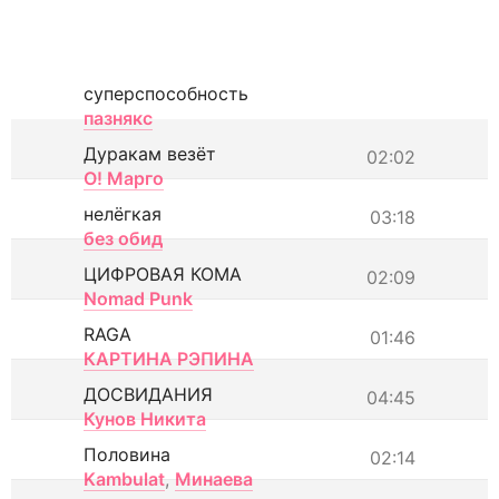
суперспособность
пазнякс
Дуракам везёт
02:02
О! Марго
нелёгкая
03:18
без обид
ЦИФРОВАЯ КОМА
02:09
Nomad Punk
RAGA
01:46
КАРТИНА РЭПИНА
ДОСВИДАНИЯ
04:45
Кунов Никита
Половина
02:14
Kambulat
,
Минаева