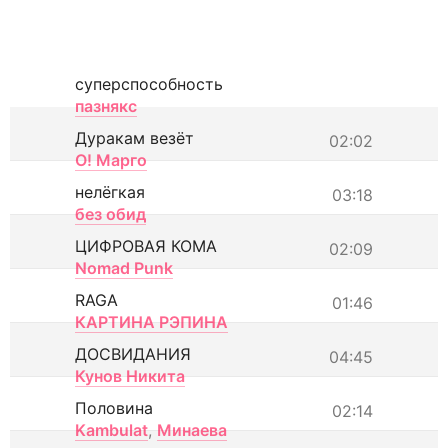
суперспособность
пазнякс
Дуракам везёт
02:02
О! Марго
нелёгкая
03:18
без обид
ЦИФРОВАЯ КОМА
02:09
Nomad Punk
RAGA
01:46
КАРТИНА РЭПИНА
ДОСВИДАНИЯ
04:45
Кунов Никита
Половина
02:14
Kambulat
,
Минаева