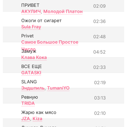
ПРИВЕТ
02:09
АКУЛИЧ
,
Молодой Платон
Ожоги от сигарет
02:36
Sula Fray
Privet
02:48
Самое Большое Простое
Число
Замуж
04:52
Клава Кока
ВСЕ ЕЩЕ
02:33
GATASKI
SLANG
02:19
Эндшпиль
,
TumaniYO
Ревную
03:13
TRIDA
Жарю как мясо
02:10
JZA
,
Kiza