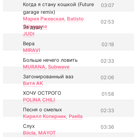
Когда я стану кошкой (Future
03:07
garage remix)
Мария Ржевская
,
Batisto
02:53
Grisagone
За душу
JUDI
Вера
02:18
MIRAVI
Больше нечего ловить
02:33
MURANA
,
Subwave
Затонированный ваз
02:06
Витя АК
ХОЧУ ОСТРОГО
01:58
POLINA CHILI
Песня о смелых
02:33
Кирилл Коперник
,
Paella
Слух
03:36
Biicla
,
MAYOT