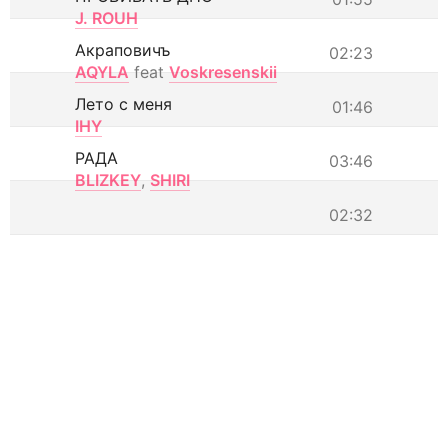
J. ROUH
Акраповичъ
02:23
AQYLA
feat
Voskresenskii
Лето с меня
01:46
IHY
РАДА
03:46
BLIZKEY
,
SHIRI
02:32