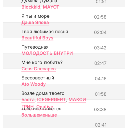
Думала Думала
01:51
Blockkid
,
MAYOT
Я ты и море
02:58
Даша Эпова
Твоя любимая песня
02:04
Beautiful Boys
Путеводная
03:42
МОЛОДОСТЬ ВНУТРИ
Мне кого любить?
02:47
Сеня Слесарев
Бессовестный
04:16
Ato Woody
Возле дома твоего
01:58
Баста
,
ICEGERGERT
,
МАКСИ
ГРИН
,
Onative
тебе все кажется
03:38
большеменьше
02:41