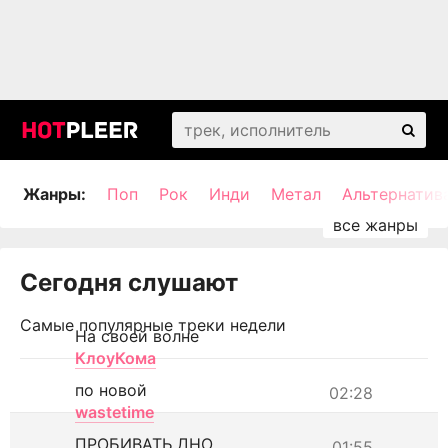
Жанры:
Поп
Рок
Инди
Метал
Альтернатив
Сегодня слушают
Самые популярные треки недели
На своей волне
КлоуКома
по новой
02:28
wastetime
ПРОБИВАТЬ ДНО
01:55