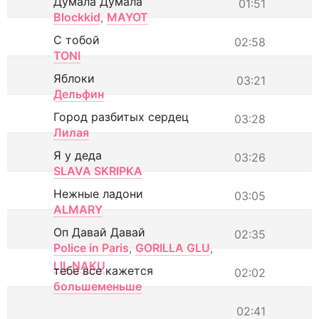
Думала Думала
01:51
Blockkid
,
MAYOT
С тобой
02:58
TONI
Яблоки
03:21
Дельфин
Город разбитых сердец
03:28
Лилая
Я у деда
03:26
SLAVA SKRIPKA
Нежные ладони
03:05
ALMARY
Оп Давай Давай
02:35
Police in Paris
,
GORILLA GLU
,
LIL NAKU
тебе все кажется
02:02
большеменьше
02:41