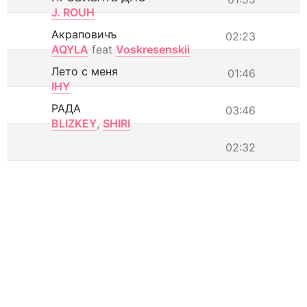
J. ROUH
Акраповичъ
02:23
AQYLA
feat
Voskresenskii
Лето с меня
01:46
IHY
РАДА
03:46
BLIZKEY
,
SHIRI
02:32