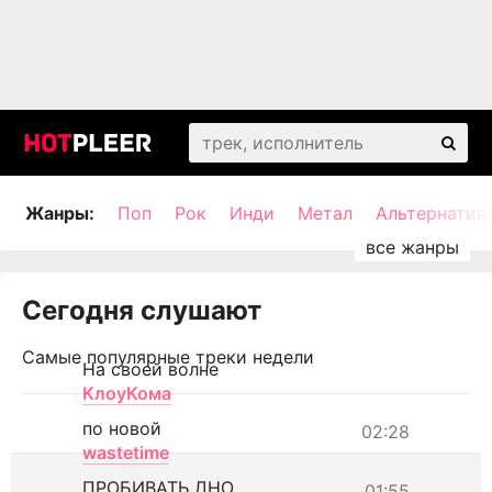
Жанры:
Поп
Рок
Инди
Метал
Альтернатив
Сегодня слушают
Самые популярные треки недели
На своей волне
КлоуКома
по новой
02:28
wastetime
ПРОБИВАТЬ ДНО
01:55