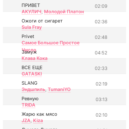
ПРИВЕТ
02:09
АКУЛИЧ
,
Молодой Платон
Ожоги от сигарет
02:36
Sula Fray
Privet
02:48
Самое Большое Простое
Число
Замуж
04:52
Клава Кока
ВСЕ ЕЩЕ
02:33
GATASKI
SLANG
02:19
Эндшпиль
,
TumaniYO
Ревную
03:13
TRIDA
Жарю как мясо
02:10
JZA
,
Kiza