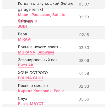
Когда я стану кошкой (Future
03:07
garage remix)
Мария Ржевская
,
Batisto
02:53
Grisagone
За душу
JUDI
Вера
02:18
MIRAVI
Больше нечего ловить
02:33
MURANA
,
Subwave
Затонированный ваз
02:06
Витя АК
ХОЧУ ОСТРОГО
01:58
POLINA CHILI
Песня о смелых
02:33
Кирилл Коперник
,
Paella
Слух
03:36
Biicla
,
MAYOT