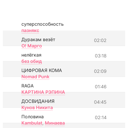
суперспособность
пазнякс
Дуракам везёт
02:02
О! Марго
нелёгкая
03:18
без обид
ЦИФРОВАЯ КОМА
02:09
Nomad Punk
RAGA
01:46
КАРТИНА РЭПИНА
ДОСВИДАНИЯ
04:45
Кунов Никита
Половина
02:14
Kambulat
,
Минаева