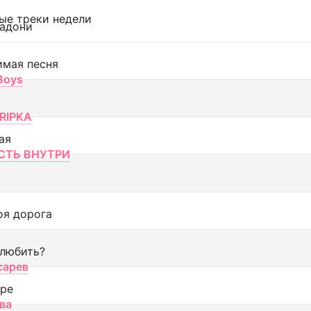
ые треки недели
адони
имая песня
 Boys
RIPKA
ая
ТЬ ВНУТРИ
оя дорога
 любить?
сарев
оре
ва