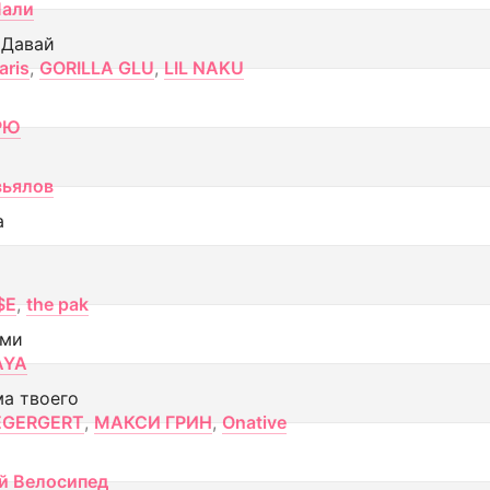
Лали
 Давай
aris
,
GORILLA GLU
,
LIL NAKU
РЮ
вьялов
а
$E
,
the pak
ами
AYA
ма твоего
EGERGERT
,
МАКСИ ГРИН
,
Onative
й Велосипед