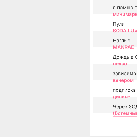
я помню 
минимар
Пули
SODA LU
Наглые
MAKRAE
Дождь в 
umiso
зависимо
вечером
подписка
дипинс
Через ЗС
(Богемны