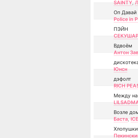
SAINTY
,
Оп Давай
Police in P
ПЭЙН
СЕКУША
Вдвоём
Антон За
дискотек
Юнсн
дэфолт
RICH PEA
Между н
LILSADM
Возле до
Баста
,
IC
Хлопушки
Пекински