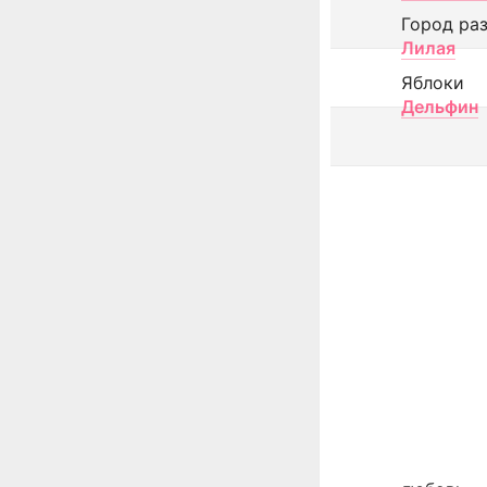
Город ра
Лилая
Яблоки
Дельфин