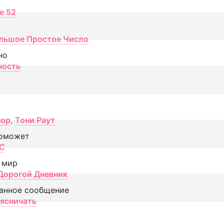
ce 52
льшое Простое Число
но
ность
пор
,
Тони Раут
оможет
МС
 мир
Дорогой Дневник
анное сообщение
аясничать