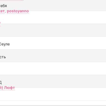
тебя
кет
,
postoyanno
V
Сеуле
сть
Д
й) Люфт