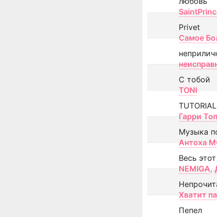
любовь
SaintPrin
Privet
Самое Бо
неприлич
неисправ
С тобой
TONI
TUTORIAL
Гарри То
Музыка п
Антоха 
Весь этот
NEMIGA
,
Непрочит
Хватит п
Пепел