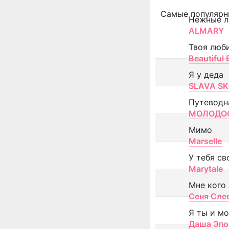
Самые популярн
Нежные л
ALMARY
Твоя люб
Beautiful
Я у деда
SLAVA SK
Путеводн
МОЛОДОС
Мимо
Marselle
У тебя св
Marytale
Мне кого
Сеня Сле
Я ты и м
Даша Эпо