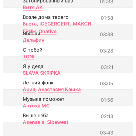
Затонированный ваз
02:33
Витя АК
Возле дома твоего
01:58
Баста
,
ICEGERGERT
,
МАКСИ
ГРИН
,
Onative
Яблоки
03:38
Дельфин
С тобой
03:28
TONI
Я у деда
03:21
SLAVA SKRIPKA
Летний фонк
03:05
Ария
,
Анастасия Кашка
Музыка поможет
01:56
Антоха МС
Выше неба
02:13
Asenssia
,
Sibewest
03:43