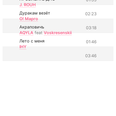
J. ROUH
Дуракам везёт
02:23
О! Марго
Акраповичъ
03:18
AQYLA
feat
Voskresenskii
Лето с меня
01:46
IHY
03:46