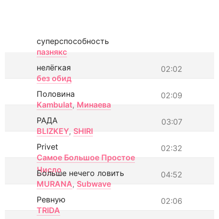
суперспособность
пазнякс
нелёгкая
02:02
без обид
Половина
02:09
Kambulat
,
Минаева
РАДА
03:07
BLIZKEY
,
SHIRI
Privet
02:32
Самое Большое Простое
Число
Больше нечего ловить
04:52
MURANA
,
Subwave
Ревную
02:06
TRIDA