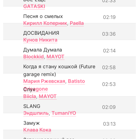
02:33
GATASKI
Песня о смелых
02:19
Кирилл Коперник
,
Paella
ДОСВИДАНИЯ
03:36
Кунов Никита
Думала Думала
02:14
Blockkid
,
MAYOT
Когда я стану кошкой (Future
02:58
garage remix)
Мария Ржевская
,
Batisto
02:53
Grisagone
Слух
Biicla
,
MAYOT
SLANG
02:09
Эндшпиль
,
TumaniYO
Замуж
03:13
Клава Кока