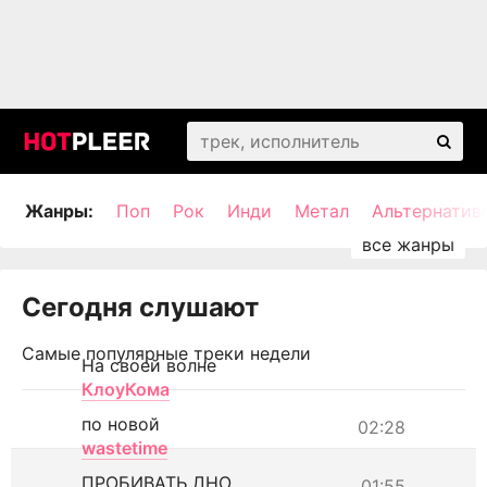
Жанры:
Поп
Рок
Инди
Метал
Альтернатив
Сегодня слушают
Самые популярные треки недели
На своей волне
КлоуКома
по новой
02:28
wastetime
ПРОБИВАТЬ ДНО
01:55