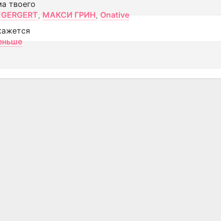
ма твоего
EGERGERT
,
МАКСИ ГРИН
,
Onative
кажется
еньше