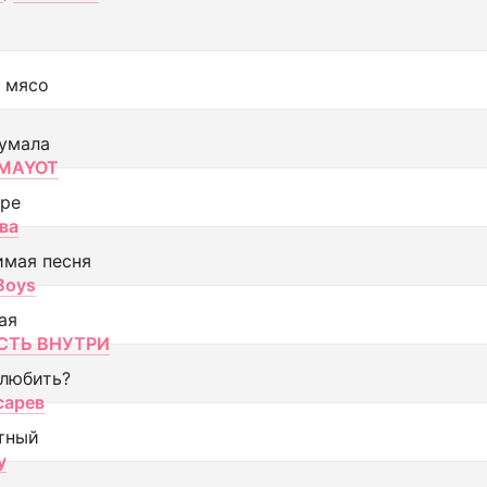
 мясо
умала
MAYOT
оре
ва
имая песня
 Boys
ая
ТЬ ВНУТРИ
 любить?
сарев
тный
y