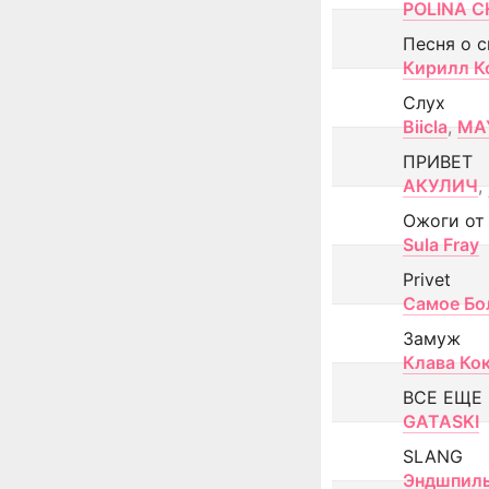
POLINA CH
Песня о 
Кирилл К
Слух
Biicla
,
MA
ПРИВЕТ
АКУЛИЧ
,
Ожоги от
Sula Fray
Privet
Самое Бо
Замуж
Клава Ко
ВСЕ ЕЩЕ
GATASKI
SLANG
Эндшпил