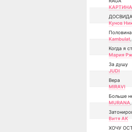
RAGA
КАРТИНА
ДОСВИД
Кунов Ни
Половина
Kambulat
,
Когда я с
Мария Рж
За душу
JUDI
Вера
MIRAVI
Больше н
MURANA
,
Затониро
Витя АК
ХОЧУ ОС