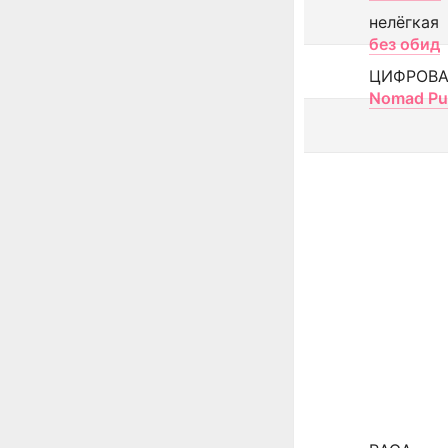
нелёгкая
без обид
ЦИФРОВА
Nomad Pu