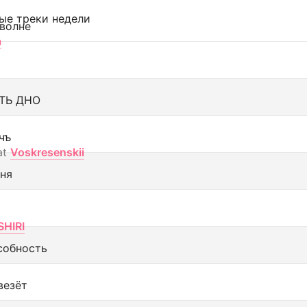
ые треки недели
 волне
а
ТЬ ДНО
чъ
at
Voskresenskii
еня
SHIRI
собность
везёт