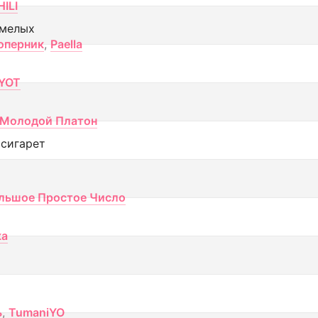
ILI
смелых
оперник
,
Paella
YOT
Молодой Платон
 сигарет
льшое Простое Число
ка
ь
,
TumaniYO