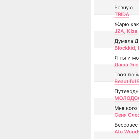
Ревную
TRIDA
Жарю как
JZA
,
Kiza
Думала Д
Blockkid
,
Я ты и м
Даша Эпо
Твоя люб
Beautiful
Путеводн
МОЛОДОС
Мне кого
Сеня Сле
Бессовес
Ato Wood