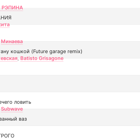
 РЭПИНА
АНИЯ
кита
Минаева
тану кошкой (Future garage remix)
евская
,
Batisto Grisagone
ечего ловить
Subwave
ванный ваз
ТРОГО