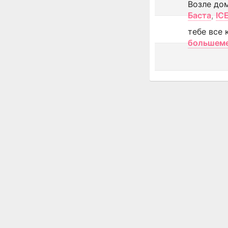
Возле до
Баста
,
IC
тебе все 
большем