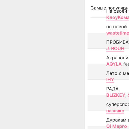
Самые популярн
На своей
КлоуКом
по новой
wastetime
ПРОБИВА
J. ROUH
Акрапови
AQYLA
fe
Лето с м
IHY
РАДА
BLIZKEY
,
суперспо
пазнякс
Дуракам 
О! Марго