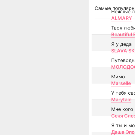
Самые популярн
Нежные л
ALMARY
Твоя люб
Beautiful
Я у деда
SLAVA SK
Путеводн
МОЛОДОС
Мимо
Marselle
У тебя св
Marytale
Мне кого
Сеня Сле
Я ты и м
Даша Эпо