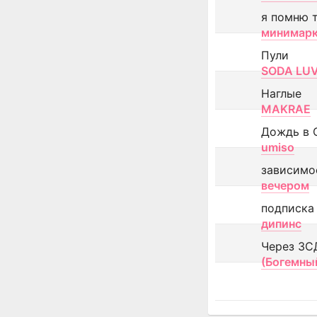
я помню 
минимар
Пули
SODA LU
Наглые
MAKRAE
Дождь в 
umiso
зависимо
вечером
подписка
дипинс
Через ЗС
(Богемны