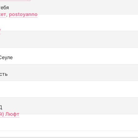
тебя
кет
,
postoyanno
V
Сеуле
сть
Д
й) Люфт