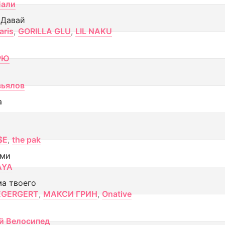
Лали
 Давай
aris
,
GORILLA GLU
,
LIL NAKU
РЮ
вьялов
а
$E
,
the pak
ами
AYA
ма твоего
EGERGERT
,
МАКСИ ГРИН
,
Onative
й Велосипед