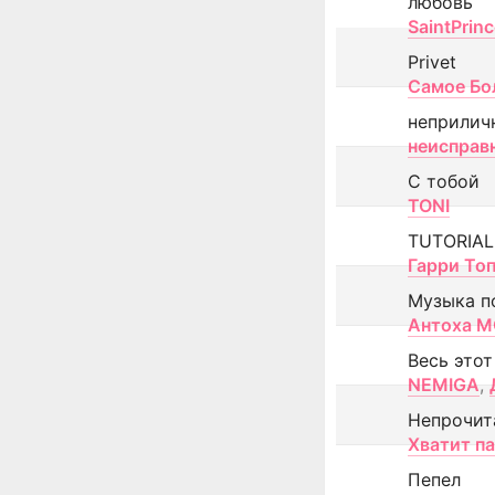
любовь
SaintPrin
Privet
Самое Бо
неприлич
неисправ
С тобой
TONI
TUTORIAL
Гарри То
Музыка п
Антоха 
Весь этот
NEMIGA
,
Непрочит
Хватит п
Пепел