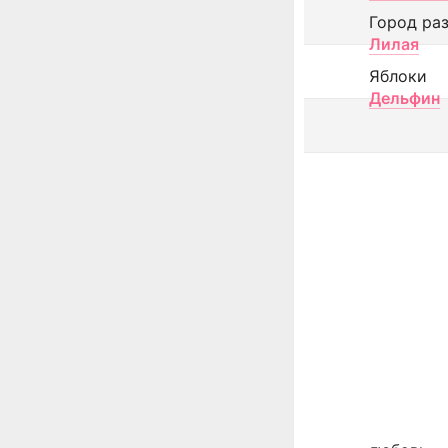
Город ра
Лилая
Яблоки
Дельфин