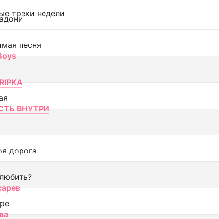
ые треки недели
адони
имая песня
 Boys
RIPKA
ая
ТЬ ВНУТРИ
оя дорога
 любить?
сарев
оре
ва