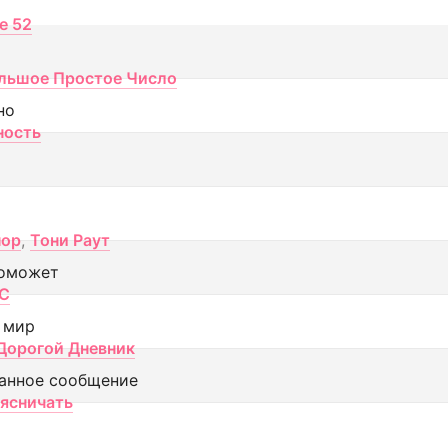
ce 52
льшое Простое Число
но
ность
пор
,
Тони Раут
оможет
МС
 мир
Дорогой Дневник
анное сообщение
аясничать