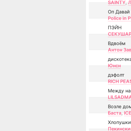
SAINTY
,
Оп Давай
Police in P
ПЭЙН
СЕКУША
Вдвоём
Антон За
дискотек
Юнсн
дэфолт
RICH PEA
Между н
LILSADM
Возле до
Баста
,
IC
Хлопушки
Пекински