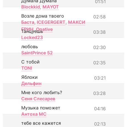
Думала Думала
01:51
Blockkid
,
MAYOT
Возле дома твоего
02:58
Баста
,
ICEGERGERT
,
МАКСИ
ГРИН
,
Onative
Танцуешь
03:38
Locked23
любовь
02:30
SaintPrince 52
С тобой
02:35
TONI
Яблоки
03:21
Дельфин
Мне кого любить?
03:28
Сеня Слесарев
Музыка поможет
04:16
Антоха МС
тебе все кажется
02:13