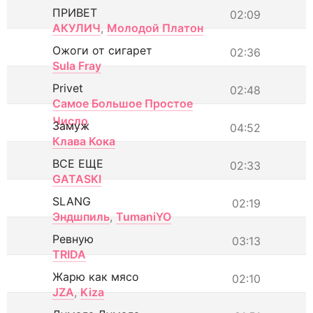
ПРИВЕТ
02:09
АКУЛИЧ
,
Молодой Платон
Ожоги от сигарет
02:36
Sula Fray
Privet
02:48
Самое Большое Простое
Число
Замуж
04:52
Клава Кока
ВСЕ ЕЩЕ
02:33
GATASKI
SLANG
02:19
Эндшпиль
,
TumaniYO
Ревную
03:13
TRIDA
Жарю как мясо
02:10
JZA
,
Kiza