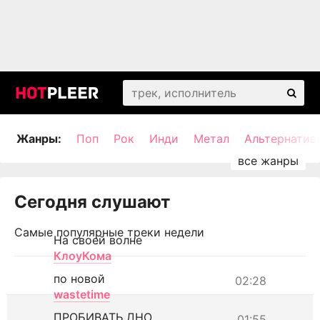
Жанры:
Поп
Рок
Инди
Метал
Альтернатив
Сегодня слушают
Самые популярные треки недели
На своей волне
КлоуКома
по новой
02:28
wastetime
ПРОБИВАТЬ ДНО
01:55