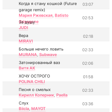
Когда я стану кошкой (Future
03:07
garage remix)
Мария Ржевская
,
Batisto
02:53
Grisagone
За душу
JUDI
Вера
02:18
MIRAVI
Больше нечего ловить
02:33
MURANA
,
Subwave
Затонированный ваз
02:06
Витя АК
ХОЧУ ОСТРОГО
01:58
POLINA CHILI
Песня о смелых
02:33
Кирилл Коперник
,
Paella
Слух
03:36
Biicla
,
MAYOT