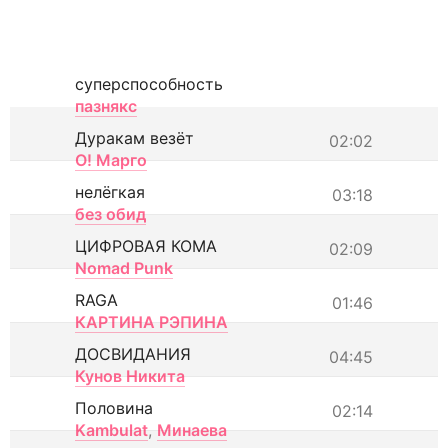
суперспособность
пазнякс
Дуракам везёт
02:02
О! Марго
нелёгкая
03:18
без обид
ЦИФРОВАЯ КОМА
02:09
Nomad Punk
RAGA
01:46
КАРТИНА РЭПИНА
ДОСВИДАНИЯ
04:45
Кунов Никита
Половина
02:14
Kambulat
,
Минаева