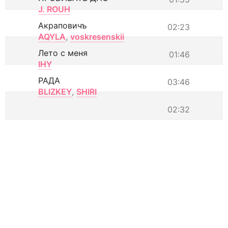
J. ROUH
Акраповичъ
02:23
AQYLA
,
voskresenskii
Лето с меня
01:46
IHY
РАДА
03:46
BLIZKEY
,
SHIRI
02:32