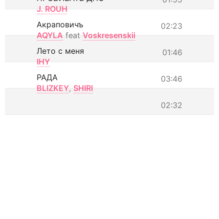
J. ROUH
Акраповичъ
02:23
AQYLA
feat
Voskresenskii
Лето с меня
01:46
IHY
РАДА
03:46
BLIZKEY
,
SHIRI
02:32