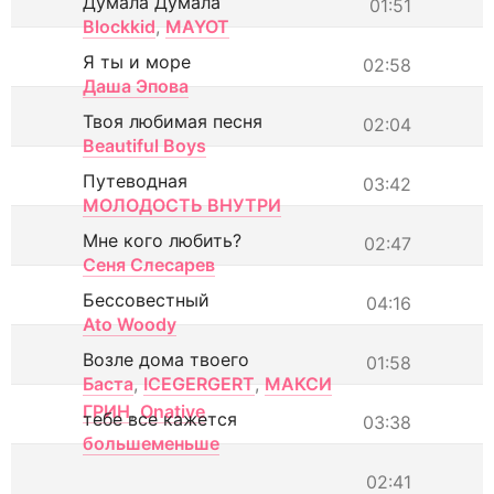
Думала Думала
01:51
Blockkid
,
MAYOT
Я ты и море
02:58
Даша Эпова
Твоя любимая песня
02:04
Beautiful Boys
Путеводная
03:42
МОЛОДОСТЬ ВНУТРИ
Мне кого любить?
02:47
Сеня Слесарев
Бессовестный
04:16
Ato Woody
Возле дома твоего
01:58
Баста
,
ICEGERGERT
,
МАКСИ
ГРИН
,
Onative
тебе все кажется
03:38
большеменьше
02:41