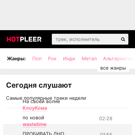
Жанры:
Поп
Рок
Инди
Метал
Альтернатив
Сегодня слушают
Самые популярные треки недели
На своей волне
КлоуКома
по новой
02:28
wastetime
ПРОБИВАТЬ ДНО
01:55