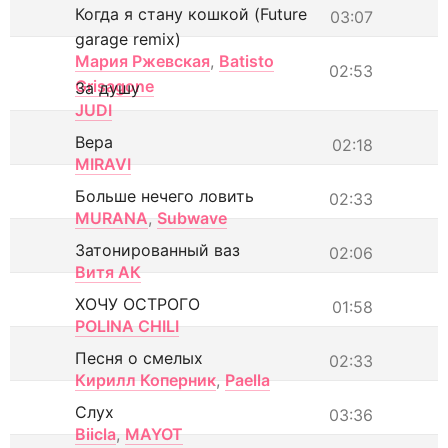
Когда я стану кошкой (Future
03:07
garage remix)
Мария Ржевская
,
Batisto
02:53
Grisagone
За душу
JUDI
Вера
02:18
MIRAVI
Больше нечего ловить
02:33
MURANA
,
Subwave
Затонированный ваз
02:06
Витя АК
ХОЧУ ОСТРОГО
01:58
POLINA CHILI
Песня о смелых
02:33
Кирилл Коперник
,
Paella
Слух
03:36
Biicla
,
MAYOT