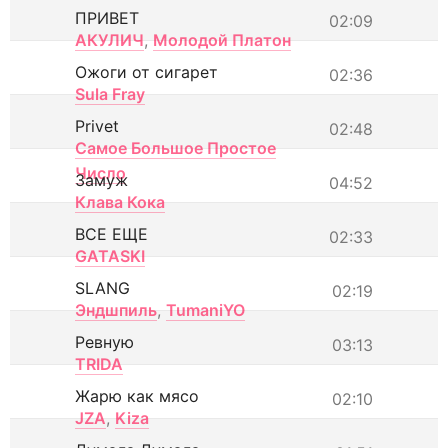
ПРИВЕТ
02:09
АКУЛИЧ
,
Молодой Платон
Ожоги от сигарет
02:36
Sula Fray
Privet
02:48
Самое Большое Простое
Число
Замуж
04:52
Клава Кока
ВСЕ ЕЩЕ
02:33
GATASKI
SLANG
02:19
Эндшпиль
,
TumaniYO
Ревную
03:13
TRIDA
Жарю как мясо
02:10
JZA
,
Kiza