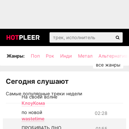
Жанры:
Поп
Рок
Инди
Метал
Альтернатив
Сегодня слушают
Самые популярные треки недели
На своей волне
КлоуКома
по новой
02:28
wastetime
ПРОБИВАТЬ ДНО
01:55