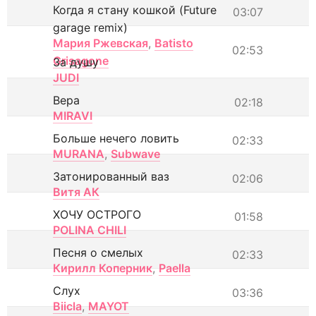
Когда я стану кошкой (Future
03:07
garage remix)
Мария Ржевская
,
Batisto
02:53
Grisagone
За душу
JUDI
Вера
02:18
MIRAVI
Больше нечего ловить
02:33
MURANA
,
Subwave
Затонированный ваз
02:06
Витя АК
ХОЧУ ОСТРОГО
01:58
POLINA CHILI
Песня о смелых
02:33
Кирилл Коперник
,
Paella
Слух
03:36
Biicla
,
MAYOT