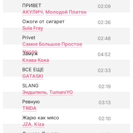
ПРИВЕТ
02:09
АКУЛИЧ
,
Молодой Платон
Ожоги от сигарет
02:36
Sula Fray
Privet
02:48
Самое Большое Простое
Число
Замуж
04:52
Клава Кока
ВСЕ ЕЩЕ
02:33
GATASKI
SLANG
02:19
Эндшпиль
,
TumaniYO
Ревную
03:13
TRIDA
Жарю как мясо
02:10
JZA
,
Kiza