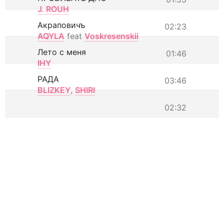
J. ROUH
Акраповичъ
02:23
AQYLA
feat
Voskresenskii
Лето с меня
01:46
IHY
РАДА
03:46
BLIZKEY
,
SHIRI
02:32