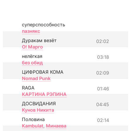
суперспособность
пазнякс
Дуракам везёт
02:02
О! Марго
нелёгкая
03:18
без обид
ЦИФРОВАЯ КОМА
02:09
Nomad Punk
RAGA
01:46
КАРТИНА РЭПИНА
ДОСВИДАНИЯ
04:45
Кунов Никита
Половина
02:14
Kambulat
,
Минаева