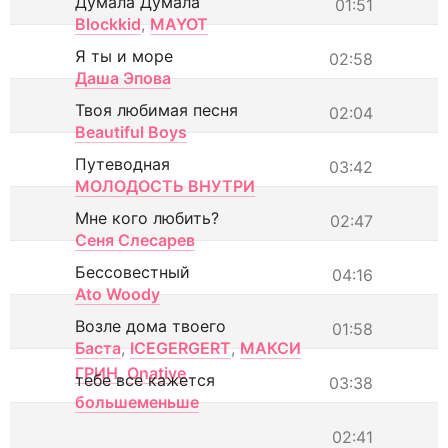
Думала Думала
01:51
Blockkid
,
MAYOT
Я ты и море
02:58
Даша Эпова
Твоя любимая песня
02:04
Beautiful Boys
Путеводная
03:42
МОЛОДОСТЬ ВНУТРИ
Мне кого любить?
02:47
Сеня Слесарев
Бессовестный
04:16
Ato Woody
Возле дома твоего
01:58
Баста
,
ICEGERGERT
,
МАКСИ
ГРИН
,
Onative
тебе все кажется
03:38
большеменьше
02:41