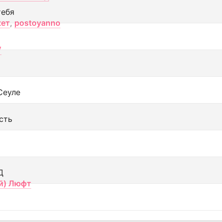
тебя
кет
,
postoyanno
V
Сеуле
сть
Д
й) Люфт