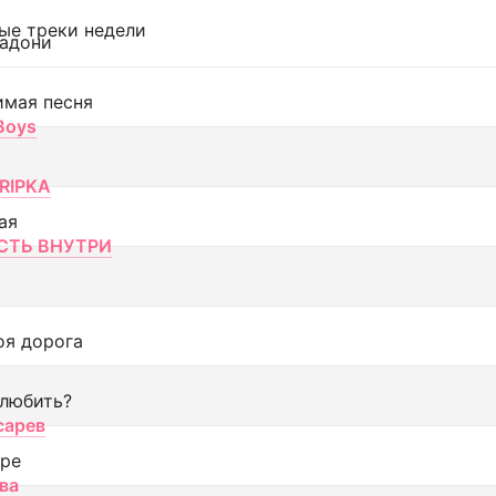
ые треки недели
адони
имая песня
 Boys
RIPKA
ая
ТЬ ВНУТРИ
оя дорога
 любить?
сарев
оре
ва