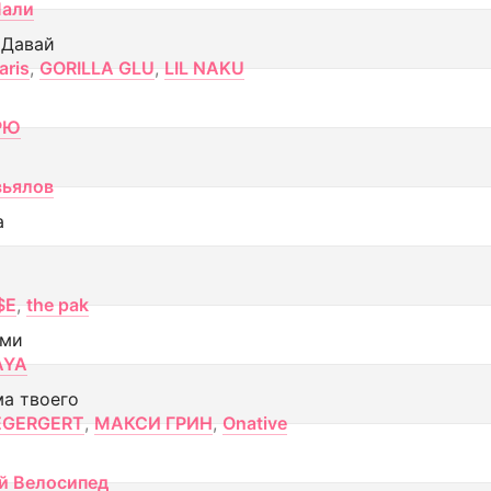
Лали
 Давай
aris
,
GORILLA GLU
,
LIL NAKU
РЮ
вьялов
а
$E
,
the pak
ами
AYA
ма твоего
EGERGERT
,
МАКСИ ГРИН
,
Onative
й Велосипед