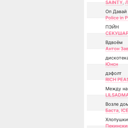
SAINTY
,
Оп Давай
Police in P
ПЭЙН
СЕКУША
Вдвоём
Антон За
дискотек
Юнсн
дэфолт
RICH PEA
Между н
LILSADM
Возле до
Баста
,
IC
Хлопушки
Пекински