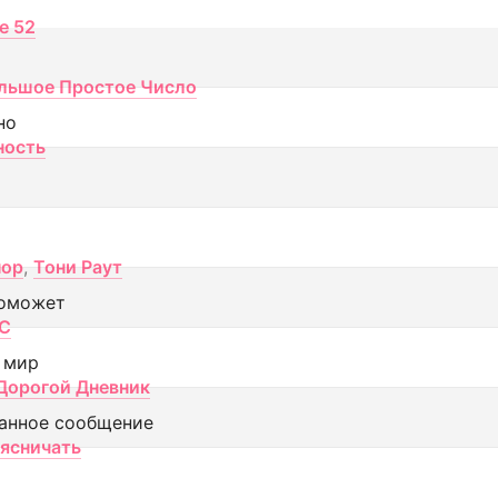
ce 52
льшое Простое Число
но
ность
пор
,
Тони Раут
оможет
МС
 мир
Дорогой Дневник
анное сообщение
аясничать