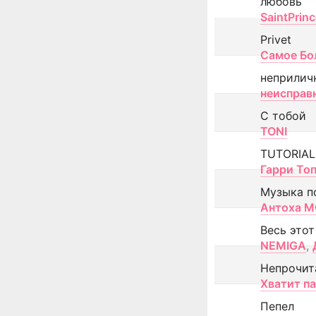
любовь
SaintPrin
Privet
Самое Бо
неприлич
неисправ
С тобой
TONI
TUTORIAL
Гарри То
Музыка п
Антоха 
Весь этот
NEMIGA
,
Непрочит
Хватит п
Пепел