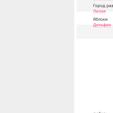
Город ра
Лилая
Яблоки
Дельфин