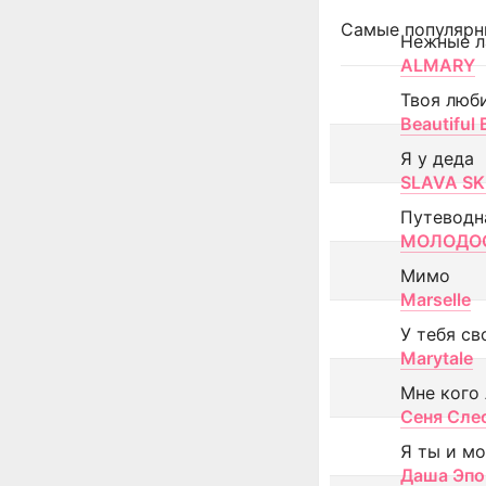
Самые популярн
Нежные л
ALMARY
Твоя люб
Beautiful
Я у деда
SLAVA SK
Путеводн
МОЛОДОС
Мимо
Marselle
У тебя св
Marytale
Мне кого
Сеня Сле
Я ты и м
Даша Эпо