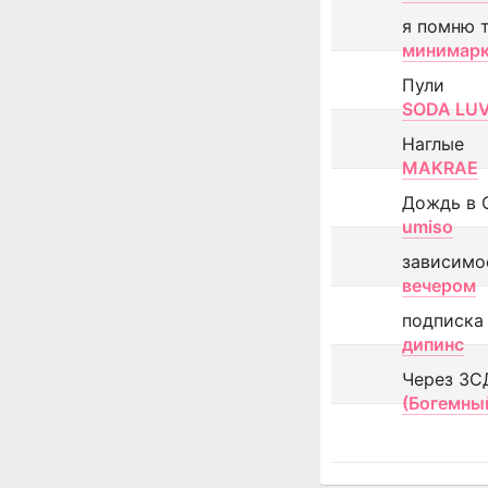
я помню 
минимар
Пули
SODA LU
Наглые
MAKRAE
Дождь в 
umiso
зависимо
вечером
подписка
дипинс
Через ЗС
(Богемны