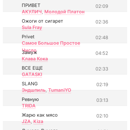
ПРИВЕТ
02:09
АКУЛИЧ
,
Молодой Платон
Ожоги от сигарет
02:36
Sula Fray
Privet
02:48
Самое Большое Простое
Число
Замуж
04:52
Клава Кока
ВСЕ ЕЩЕ
02:33
GATASKI
SLANG
02:19
Эндшпиль
,
TumaniYO
Ревную
03:13
TRIDA
Жарю как мясо
02:10
JZA
,
Kiza