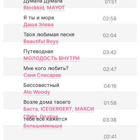
Думала Думала
01:51
Blockkid
,
MAYOT
Я ты и море
02:58
Даша Эпова
Твоя любимая песня
02:04
Beautiful Boys
Путеводная
03:42
МОЛОДОСТЬ ВНУТРИ
Мне кого любить?
02:47
Сеня Слесарев
Бессовестный
04:16
Ato Woody
Возле дома твоего
01:58
Баста
,
ICEGERGERT
,
МАКСИ
ГРИН
,
Onative
тебе все кажется
03:38
большеменьше
02:41