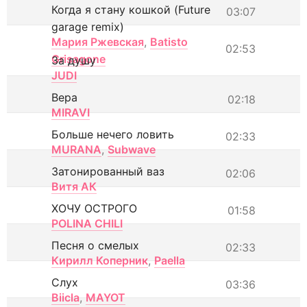
Когда я стану кошкой (Future
03:07
garage remix)
Мария Ржевская
,
Batisto
02:53
Grisagone
За душу
JUDI
Вера
02:18
MIRAVI
Больше нечего ловить
02:33
MURANA
,
Subwave
Затонированный ваз
02:06
Витя АК
ХОЧУ ОСТРОГО
01:58
POLINA CHILI
Песня о смелых
02:33
Кирилл Коперник
,
Paella
Слух
03:36
Biicla
,
MAYOT