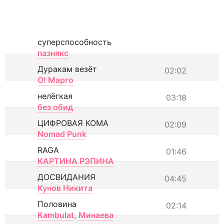
суперспособность
пазнякс
Дуракам везёт
02:02
О! Марго
нелёгкая
03:18
без обид
ЦИФРОВАЯ КОМА
02:09
Nomad Punk
RAGA
01:46
КАРТИНА РЭПИНА
ДОСВИДАНИЯ
04:45
Кунов Никита
Половина
02:14
Kambulat
,
Минаева