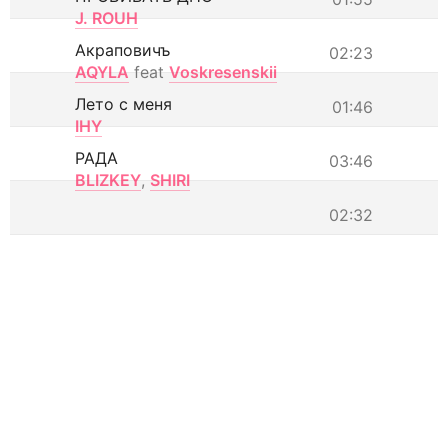
J. ROUH
Акраповичъ
02:23
AQYLA
feat
Voskresenskii
Лето с меня
01:46
IHY
РАДА
03:46
BLIZKEY
,
SHIRI
02:32