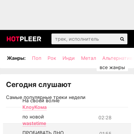
Жанры:
Поп
Рок
Инди
Метал
Альтернатив
Сегодня слушают
Самые популярные треки недели
На своей волне
КлоуКома
по новой
02:28
wastetime
ПРОБИВАТЬ ДНО
01:55