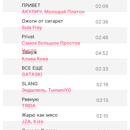
ПРИВЕТ
02:09
АКУЛИЧ
,
Молодой Платон
Ожоги от сигарет
02:36
Sula Fray
Privet
02:48
Самое Большое Простое
Число
Замуж
04:52
Клава Кока
ВСЕ ЕЩЕ
02:33
GATASKI
SLANG
02:19
Эндшпиль
,
TumaniYO
Ревную
03:13
TRIDA
Жарю как мясо
02:10
JZA
,
Kiza