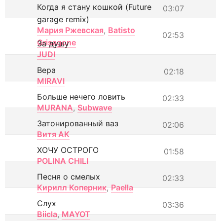
Когда я стану кошкой (Future
03:07
garage remix)
Мария Ржевская
,
Batisto
02:53
Grisagone
За душу
JUDI
Вера
02:18
MIRAVI
Больше нечего ловить
02:33
MURANA
,
Subwave
Затонированный ваз
02:06
Витя АК
ХОЧУ ОСТРОГО
01:58
POLINA CHILI
Песня о смелых
02:33
Кирилл Коперник
,
Paella
Слух
03:36
Biicla
,
MAYOT