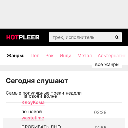
Жанры:
Поп
Рок
Инди
Метал
Альтернатив
Сегодня слушают
Самые популярные треки недели
На своей волне
КлоуКома
по новой
02:28
wastetime
ПРОБИВАТЬ ДНО
01:55