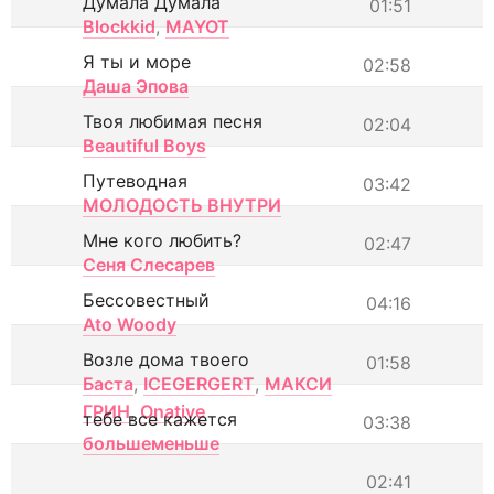
Думала Думала
01:51
Blockkid
,
MAYOT
Я ты и море
02:58
Даша Эпова
Твоя любимая песня
02:04
Beautiful Boys
Путеводная
03:42
МОЛОДОСТЬ ВНУТРИ
Мне кого любить?
02:47
Сеня Слесарев
Бессовестный
04:16
Ato Woody
Возле дома твоего
01:58
Баста
,
ICEGERGERT
,
МАКСИ
ГРИН
,
Onative
тебе все кажется
03:38
большеменьше
02:41