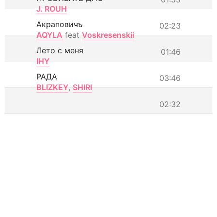
J. ROUH
Акраповичъ
02:23
AQYLA
feat
Voskresenskii
Лето с меня
01:46
IHY
РАДА
03:46
BLIZKEY
,
SHIRI
02:32