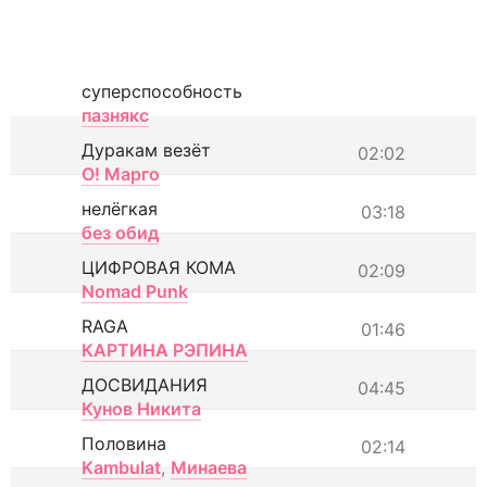
суперспособность
пазнякс
Дуракам везёт
02:02
О! Марго
нелёгкая
03:18
без обид
ЦИФРОВАЯ КОМА
02:09
Nomad Punk
RAGA
01:46
КАРТИНА РЭПИНА
ДОСВИДАНИЯ
04:45
Кунов Никита
Половина
02:14
Kambulat
,
Минаева