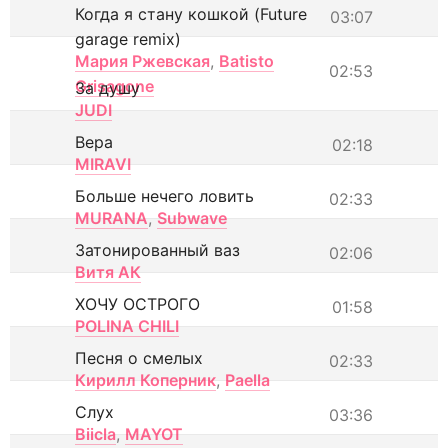
Когда я стану кошкой (Future
03:07
garage remix)
Мария Ржевская
,
Batisto
02:53
Grisagone
За душу
JUDI
Вера
02:18
MIRAVI
Больше нечего ловить
02:33
MURANA
,
Subwave
Затонированный ваз
02:06
Витя АК
ХОЧУ ОСТРОГО
01:58
POLINA CHILI
Песня о смелых
02:33
Кирилл Коперник
,
Paella
Слух
03:36
Biicla
,
MAYOT