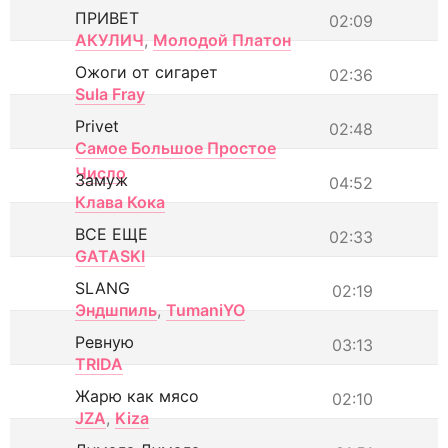
ПРИВЕТ
02:09
АКУЛИЧ
,
Молодой Платон
Ожоги от сигарет
02:36
Sula Fray
Privet
02:48
Самое Большое Простое
Число
Замуж
04:52
Клава Кока
ВСЕ ЕЩЕ
02:33
GATASKI
SLANG
02:19
Эндшпиль
,
TumaniYO
Ревную
03:13
TRIDA
Жарю как мясо
02:10
JZA
,
Kiza