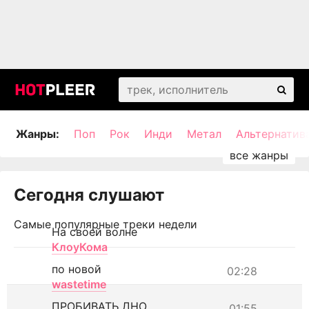
Жанры:
Поп
Рок
Инди
Метал
Альтернатив
Сегодня слушают
Самые популярные треки недели
На своей волне
КлоуКома
по новой
02:28
wastetime
ПРОБИВАТЬ ДНО
01:55