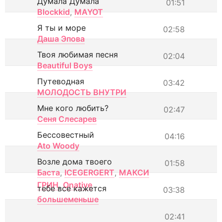
Думала Думала
01:51
Blockkid
,
MAYOT
Я ты и море
02:58
Даша Эпова
Твоя любимая песня
02:04
Beautiful Boys
Путеводная
03:42
МОЛОДОСТЬ ВНУТРИ
Мне кого любить?
02:47
Сеня Слесарев
Бессовестный
04:16
Ato Woody
Возле дома твоего
01:58
Баста
,
ICEGERGERT
,
МАКСИ
ГРИН
,
Onative
тебе все кажется
03:38
большеменьше
02:41