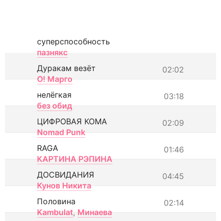
суперспособность
пазнякс
Дуракам везёт
02:02
О! Марго
нелёгкая
03:18
без обид
ЦИФРОВАЯ КОМА
02:09
Nomad Punk
RAGA
01:46
КАРТИНА РЭПИНА
ДОСВИДАНИЯ
04:45
Кунов Никита
Половина
02:14
Kambulat
,
Минаева