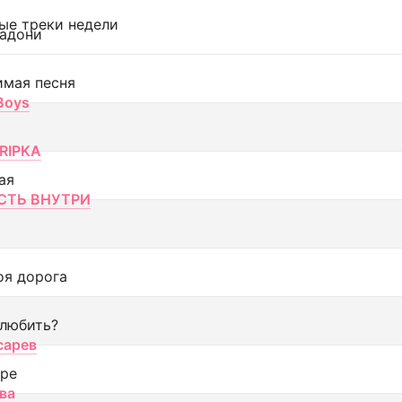
ые треки недели
адони
имая песня
 Boys
RIPKA
ая
ТЬ ВНУТРИ
оя дорога
 любить?
сарев
оре
ва