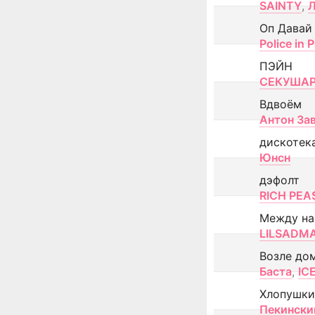
SAINTY
,
Оп Давай
Police in P
ПЭЙН
СЕКУША
Вдвоём
Антон За
дискотек
Юнсн
дэфолт
RICH PEA
Между н
LILSADM
Возле до
Баста
,
IC
Хлопушки
Пекински