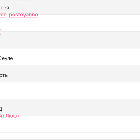
тебя
кет
,
postoyanno
V
Сеуле
сть
Д
й) Люфт