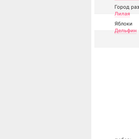
Город ра
Лилая
Яблоки
Дельфин