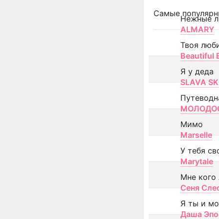
Самые популярн
Нежные л
ALMARY
Твоя люб
Beautiful
Я у деда
SLAVA SK
Путеводн
МОЛОДОС
Мимо
Marselle
У тебя св
Marytale
Мне кого
Сеня Сле
Я ты и м
Даша Эпо