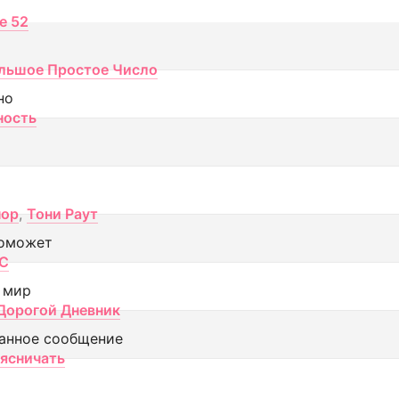
ce 52
льшое Простое Число
но
ность
пор
,
Тони Раут
оможет
МС
 мир
Дорогой Дневник
анное сообщение
аясничать