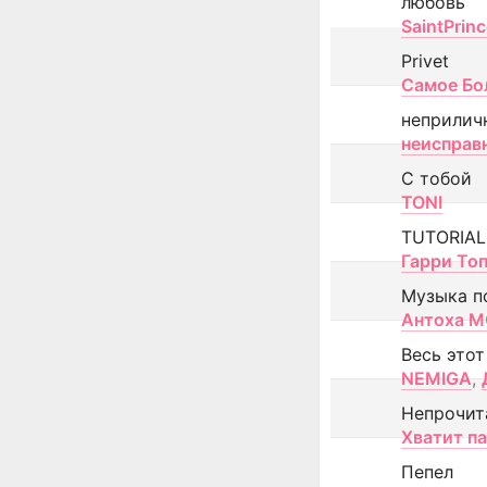
любовь
SaintPrin
Privet
Самое Бо
неприлич
неисправ
С тобой
TONI
TUTORIAL
Гарри То
Музыка п
Антоха 
Весь этот
NEMIGA
,
Непрочит
Хватит п
Пепел