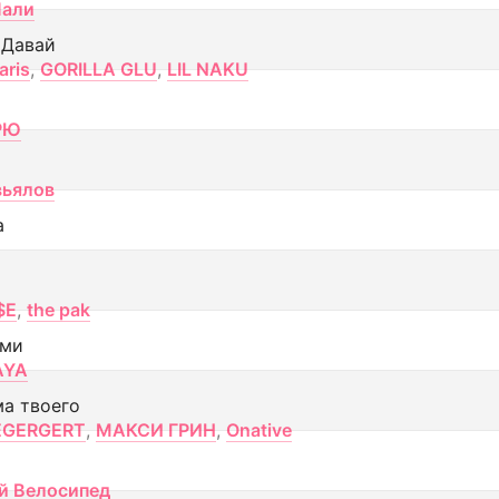
Лали
 Давай
aris
,
GORILLA GLU
,
LIL NAKU
РЮ
вьялов
а
$E
,
the pak
ами
AYA
ма твоего
EGERGERT
,
МАКСИ ГРИН
,
Onative
й Велосипед