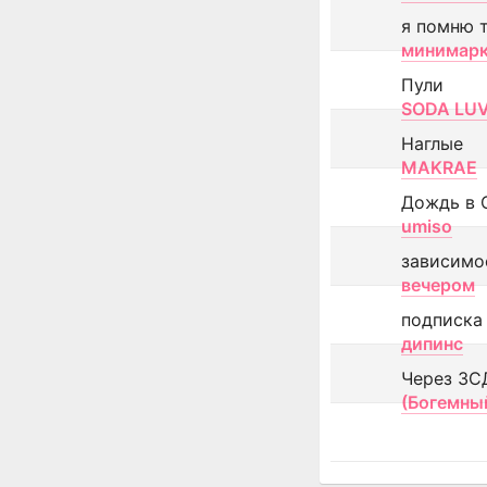
я помню 
минимар
Пули
SODA LU
Наглые
MAKRAE
Дождь в 
umiso
зависимо
вечером
подписка
дипинс
Через ЗС
(Богемны