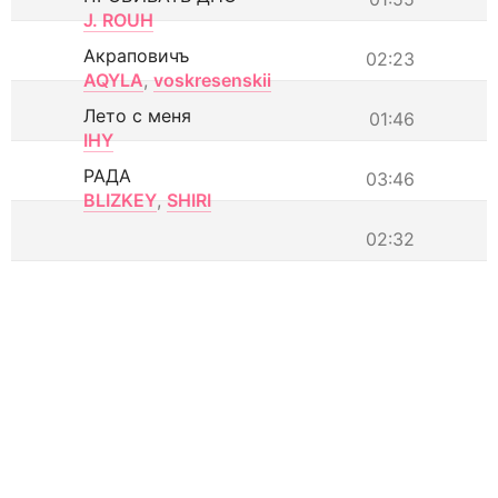
J. ROUH
Акраповичъ
02:23
AQYLA
,
voskresenskii
Лето с меня
01:46
IHY
РАДА
03:46
BLIZKEY
,
SHIRI
02:32