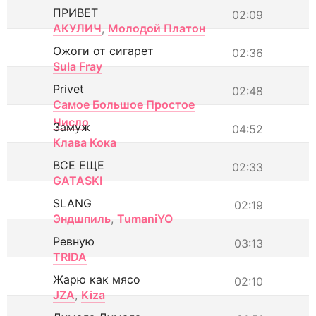
ПРИВЕТ
02:09
АКУЛИЧ
,
Молодой Платон
Ожоги от сигарет
02:36
Sula Fray
Privet
02:48
Самое Большое Простое
Число
Замуж
04:52
Клава Кока
ВСЕ ЕЩЕ
02:33
GATASKI
SLANG
02:19
Эндшпиль
,
TumaniYO
Ревную
03:13
TRIDA
Жарю как мясо
02:10
JZA
,
Kiza