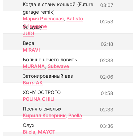
Когда я стану кошкой (Future
03:07
garage remix)
Мария Ржевская
,
Batisto
02:53
Grisagone
За душу
JUDI
Вера
02:18
MIRAVI
Больше нечего ловить
02:33
MURANA
,
Subwave
Затонированный ваз
02:06
Витя АК
ХОЧУ ОСТРОГО
01:58
POLINA CHILI
Песня о смелых
02:33
Кирилл Коперник
,
Paella
Слух
03:36
Biicla
,
MAYOT