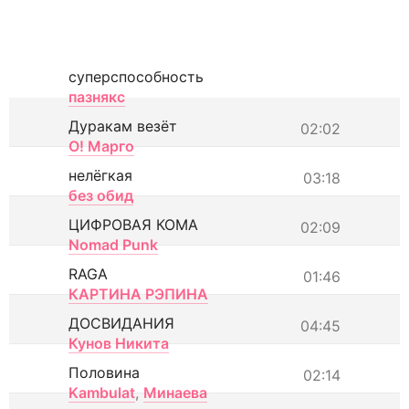
суперспособность
пазнякс
Дуракам везёт
02:02
О! Марго
нелёгкая
03:18
без обид
ЦИФРОВАЯ КОМА
02:09
Nomad Punk
RAGA
01:46
КАРТИНА РЭПИНА
ДОСВИДАНИЯ
04:45
Кунов Никита
Половина
02:14
Kambulat
,
Минаева