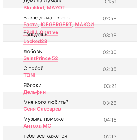
Думала Думала
01:51
Blockkid
,
MAYOT
Возле дома твоего
02:58
Баста
,
ICEGERGERT
,
МАКСИ
ГРИН
,
Onative
Танцуешь
03:38
Locked23
любовь
02:30
SaintPrince 52
С тобой
02:35
TONI
Яблоки
03:21
Дельфин
Мне кого любить?
03:28
Сеня Слесарев
Музыка поможет
04:16
Антоха МС
тебе все кажется
02:13