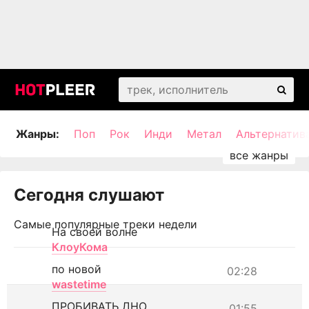
Жанры:
Поп
Рок
Инди
Метал
Альтернатив
Сегодня слушают
Самые популярные треки недели
На своей волне
КлоуКома
по новой
02:28
wastetime
ПРОБИВАТЬ ДНО
01:55