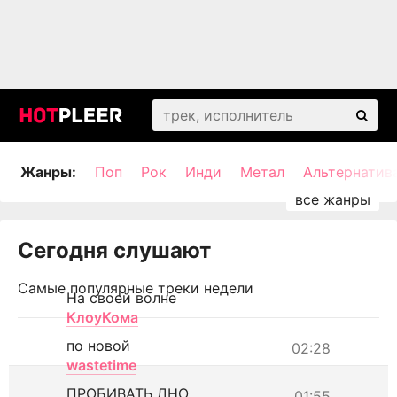
Жанры:
Поп
Рок
Инди
Метал
Альтернатив
Сегодня слушают
Самые популярные треки недели
На своей волне
КлоуКома
по новой
02:28
wastetime
ПРОБИВАТЬ ДНО
01:55