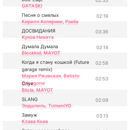
02:33
GATASKI
Песня о смелых
02:19
Кирилл Коперник
,
Paella
ДОСВИДАНИЯ
03:36
Кунов Никита
Думала Думала
02:14
Blockkid
,
MAYOT
Когда я стану кошкой (Future
02:58
garage remix)
Мария Ржевская
,
Batisto
02:53
Grisagone
Слух
Biicla
,
MAYOT
SLANG
02:09
Эндшпиль
,
TumaniYO
Замуж
03:13
Клава Кока