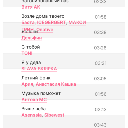
Затонированный ваз
02:33
Витя АК
Возле дома твоего
01:58
Баста
,
ICEGERGERT
,
МАКСИ
ГРИН
,
Onative
Яблоки
03:38
Дельфин
С тобой
03:28
TONI
Я у деда
03:21
SLAVA SKRIPKA
Летний фонк
03:05
Ария
,
Анастасия Кашка
Музыка поможет
01:56
Антоха МС
Выше неба
02:13
Asenssia
,
Sibewest
03:43