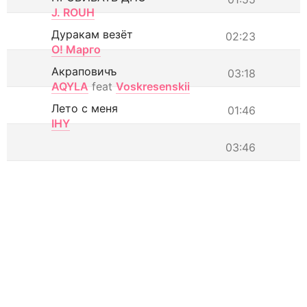
J. ROUH
Дуракам везёт
02:23
О! Марго
Акраповичъ
03:18
AQYLA
feat
Voskresenskii
Лето с меня
01:46
IHY
03:46