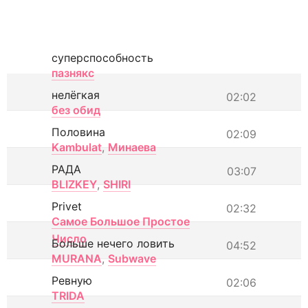
суперспособность
пазнякс
нелёгкая
02:02
без обид
Половина
02:09
Kambulat
,
Минаева
РАДА
03:07
BLIZKEY
,
SHIRI
Privet
02:32
Самое Большое Простое
Число
Больше нечего ловить
04:52
MURANA
,
Subwave
Ревную
02:06
TRIDA